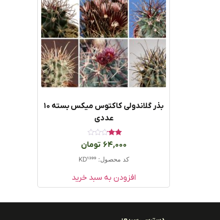
بذر گلاندولی کاکتوس میکس بسته ۱۰
عددی
امتیاز
64,000
تومان
2.00
از 5
کد محصول: KD1399
افزودن به سبد خرید