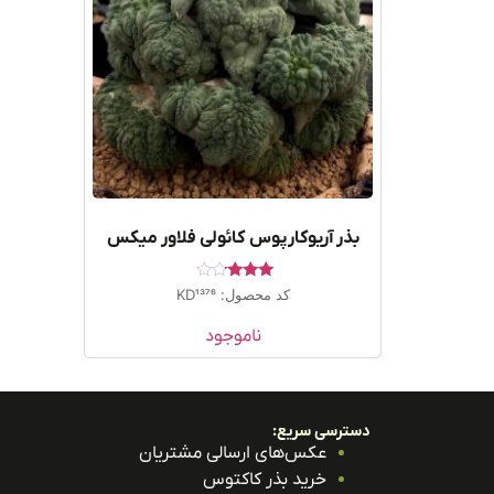
بذر آریوکارپوس کائولی فلاور میکس
امتیاز
کد محصول: KD1376
3.00
از 5
ناموجود
دسترسی سریع:
عکس‌های ارسالی مشتریان
خرید بذر کاکتوس