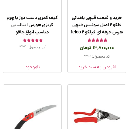
ید و قیمت قیچی باغبانی
کیف کمری دست دوز با چرم
فلکو ۲ اصل سوئیس قیچی
کریزی هورس ایتالیایی
 حرفه ای فیلکو felco 2
مناسب انواع چاقو
امتیاز
امتیاز
کد محصول: 30166
13,800,000
تومان
4.67
5.00
از 5
از 5
کد محصول: 30002
افزودن به سبد خرید
ناموجود