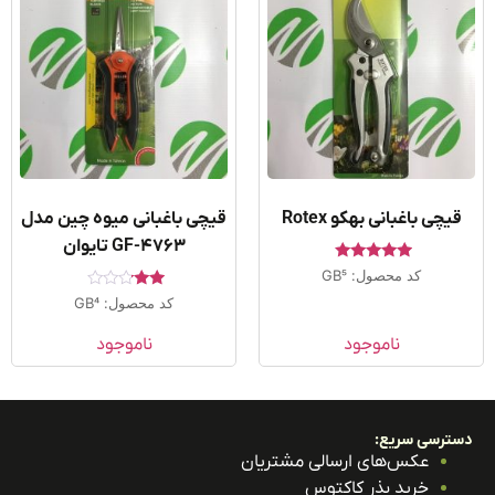
یچی باغبانی بهکو Rotex
قیچی باغبانی میوه چین مدل
GF-4763 تایوان
امتیاز
کد محصول: GB5
5.00
امتیاز
از 5
کد محصول: GB4
2.00
از 5
ناموجود
ناموجود
ترسی سریع:
عکس‌های ارسالی مشتریان
خرید بذر کاکتوس