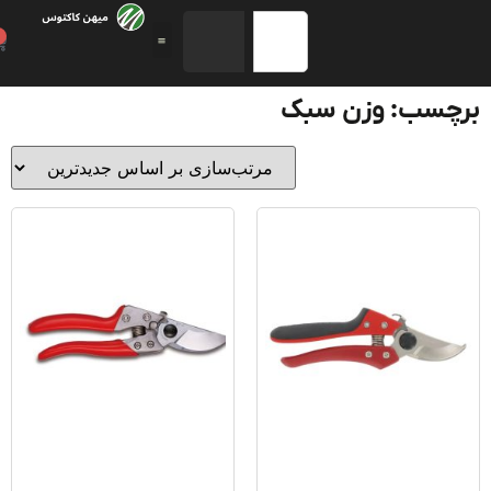
0
چسب: وزن سبک