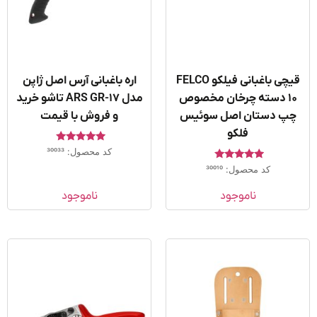
قیچی باغبانی فیلکو FELCO
اره باغبانی آرس اصل ژاپن
10 دسته چرخان مخصوص
مدل ARS GR-17 تاشو خرید
پ دستان اصل سوئیس
و فروش با قیمت
فلکو
امتیاز
کد محصول: 30033
5.00
امتیاز
از 5
کد محصول: 30010
5.00
از 5
ناموجود
ناموجود