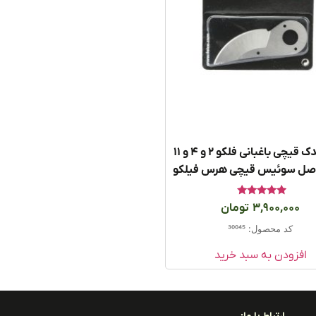
تیغه یدک قیچی باغبانی فلکو ۲ و ۴ و ۱۱
امتیاز
3,900,000
تومان
5.00
از 5
کد محصول: 30045
افزودن به سبد خرید