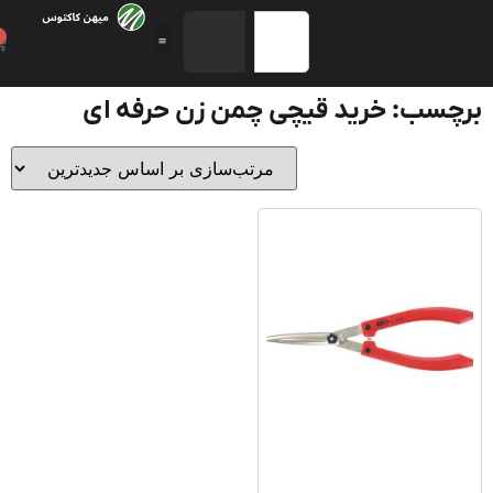
0
چسب: خرید قیچی چمن زن حرفه ای