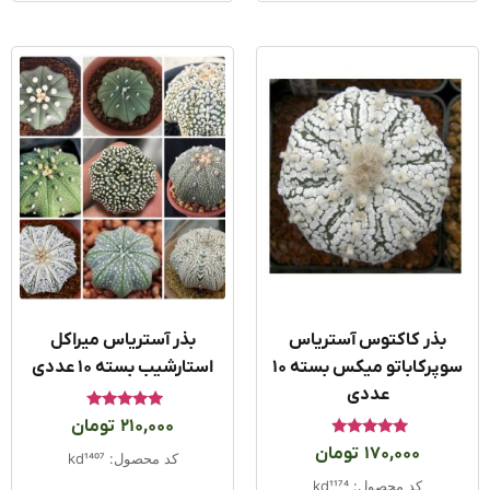
بذر کاکتوس آستریاس
بذر آستریاس میراکل
سوپرکاباتو میکس بسته ۱۰
استارشیب بسته ۱۰ عددی
عددی
امتیاز
210,000
تومان
5.00
امتیاز
از 5
170,000
تومان
کد محصول: kd1407
5.00
از 5
کد محصول: kd1174