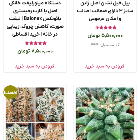
بیل فیل نشان اصل ژاپن
دستگاه مینورلیفت خانگی
سایز 3 دارای ضمانت اصالت
اصل با کارت رجیستری
و امکان مرجوعی
بائونکس Baionex | لیفت
صورت، کاهش چروک، زیبایی
در خانه | خرید اقساطی
امتیاز
5,500,000
تومان
4.33
از 5
کد محصول: 30225
امتیاز
8,500,000
تومان
5.00
از 5
افزودن به سبد خرید
افزودن به سبد خرید
تخفیف!