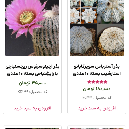
بذر آستریاس سوپرکاباتو
بذر اچینوسرئوس ریچسنباچی
ستارشیب بسته ۱۰ عددی
یا رایشِنباخی بسته 10 عددی
35,000
تومان
امتیاز
180,000
تومان
5.00
کد محصول: KD1524
از 5
کد محصول: kd1525
افزودن به سبد خرید
افزودن به سبد خرید