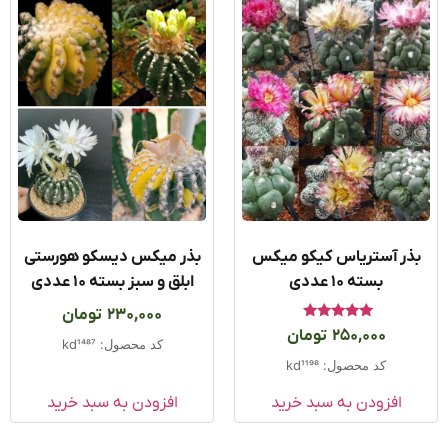
ذر آستریاس کیکو میکس
بذر میکس دیسکو هورستی
بسته 10 عددی
ابلق و سبز بسته ۱۰ عددی
230,000
تومان
امتیاز
250,000
تومان
5.00
کد محصول: kd1487
از 5
کد محصول: kd1198
افزودن به سبد خرید
افزودن به سبد خرید