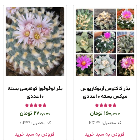
ذر کاکتوس آریوکارپوس
بذر لوفوفورا کوهرسی بسته
میکس بسته ۱۰ عددی
۱۰ عددی
امتیاز
امتیاز
150,000
تومان
270,000
تومان
5.00
4.80
از 5
از 5
کد محصول: KD1508
کد محصول: kd1200
افزودن به سبد خرید
افزودن به سبد خرید