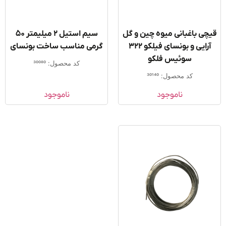
ی باغبانی میوه چین و گل
سیم استیل ۲ میلیمتر ۵۰
آرایی و بونسای فیلکو 322
گرمی مناسب ساخت بونسای
سوئیس فلکو
کد محصول: 30080
کد محصول: 30140
ناموجود
ناموجود