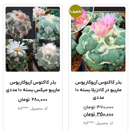
تخفیف!
ذر کاکتوس آریوکارپوس
بذر کاکتوس آریوکارپوس
ماریبو در گادزیلا بسته ۱۰
ماریبو میکس بسته ۱۰ عددی
عددی
280,000
تومان
470,000
تومان
کد محصول: kd1528
350,000
تومان
کد محصول: kd1529