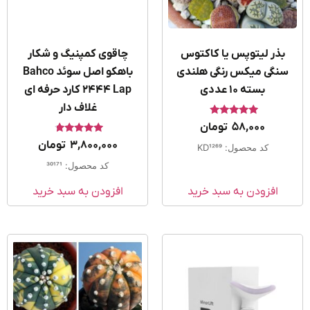
بذر لیتوپس یا کاکتوس
چاقوی کمپنیگ و شکار
نگی میکس رنگی هلندی
باهکو اصل سوئد Bahco
بسته ۱۰ عددی
2444 Lap کارد حرفه ای
غلاف دار
امتیاز
58,000
تومان
4.75
از 5
امتیاز
3,800,000
تومان
کد محصول: KD1269
4.50
از 5
کد محصول: 30171
افزودن به سبد خرید
افزودن به سبد خرید