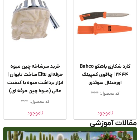
کارد شکاری باهکو Bahco
خرید سرشاخه‌ چین میوه
2444 | چاقوی کمپینگ
حرفه‌ای Eltu ساخت تایوان |
اورجینال سوئدی
ابزار برداشت میوه با کیفیت
عالی (میوه چین حرفه ای)
کد محصول: 30208
کد محصول: 30207
ناموجود
ناموجود
الات آموزشی