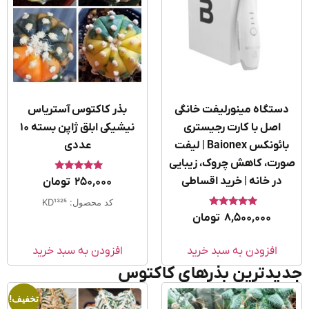
ستگاه مینورلیفت خانگی
بذر کاکتوس آستریاس
اصل با کارت رجیستری
نیشیکی ابلق ژاپن بسته ۱۰
بائونکس Baionex | لیفت
عددی
رت، کاهش چروک، زیبایی
امتیاز
در خانه | خرید اقساطی
250,000
تومان
5.00
از 5
کد محصول: KD1325
امتیاز
8,500,000
تومان
5.00
از 5
افزودن به سبد خرید
افزودن به سبد خرید
یدترین بذرهای کاکتوس
تخفیف!