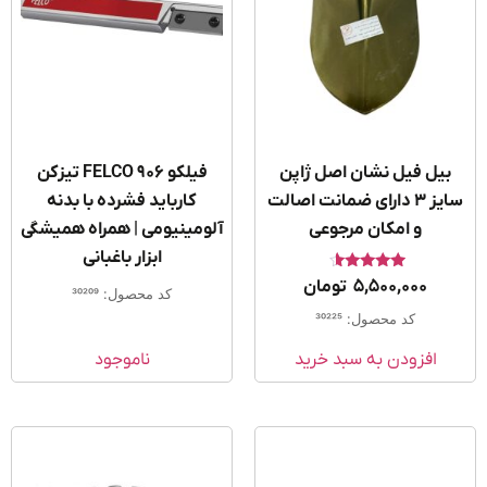
بیل فیل نشان اصل ژاپن
فیلکو FELCO 906 تیزکن
سایز 3 دارای ضمانت اصالت
کارباید فشرده با بدنه
و امکان مرجوعی
آلومینیومی | همراه همیشگی
ابزار باغبانی
امتیاز
5,500,000
تومان
کد محصول: 30209
4.33
از 5
کد محصول: 30225
افزودن به سبد خرید
ناموجود