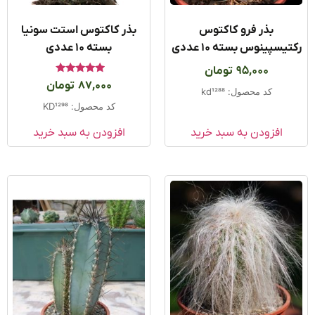
بذر فرو کاکتوس
بذر کاکتوس استت سونیا
یسپینوس بسته ۱۰ عددی
بسته ۱۰ عددی
95,000
تومان
امتیاز
87,000
تومان
5.00
کد محصول: kd1288
از 5
کد محصول: KD1298
افزودن به سبد خرید
افزودن به سبد خرید