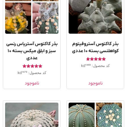
ذر کاکتوس آستروفیتوم
بذر کاکتوس آستریاس رنسی
واهلنسی بسته ۱۰ عددی
سبز و ابلق میکس بسته ۱۰
عددی
امتیاز
کد محصول: kd1480
4.50
امتیاز
از 5
کد محصول: kd1479
5.00
از 5
ناموجود
ناموجود