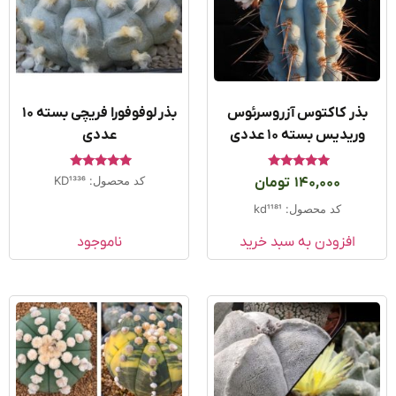
ذر کاکتوس آزروسرئوس
بذر لوفوفورا فریچی بسته 10
وریدیس بسته ۱۰ عددی
عددی
امتیاز
امتیاز
کد محصول: KD1336
140,000
تومان
5.00
5.00
از 5
از 5
کد محصول: kd1181
افزودن به سبد خرید
ناموجود