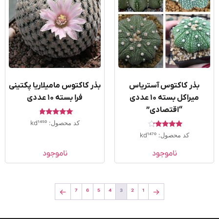
بذر کاکتوس آستریاس
بذر کاکتوس مامیلاریا پکتینی
میراکل بسته ۱۰ عددی
فرا بسته ۱۰ عددی
“اقتصادی”
امتیاز
کد محصول: kd1450
4.50
امتیاز
از 5
کد محصول: kd1470
4.00
از 5
ناموجود
ناموجود
←
7
6
5
4
3
2
1
→