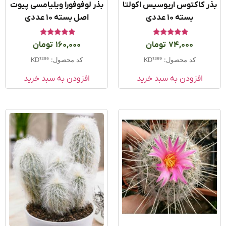
ر کاکتوس اریوسیس اکولتا
بذر لوفوفورا ویلیامسی پیوت
بسته ۱۰ عددی
اصل بسته 10 عددی
امتیاز
امتیاز
74,000
تومان
160,000
تومان
4.83
5.00
از 5
از 5
کد محصول: KD1369
کد محصول: KD1295
افزودن به سبد خرید
افزودن به سبد خرید