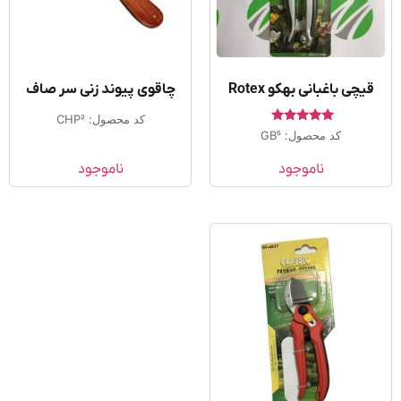
یچی باغبانی بهکو Rotex
چاقوی پیوند زنی سر صاف
کد محصول: CHP2
امتیاز
کد محصول: GB5
5.00
از 5
ناموجود
ناموجود