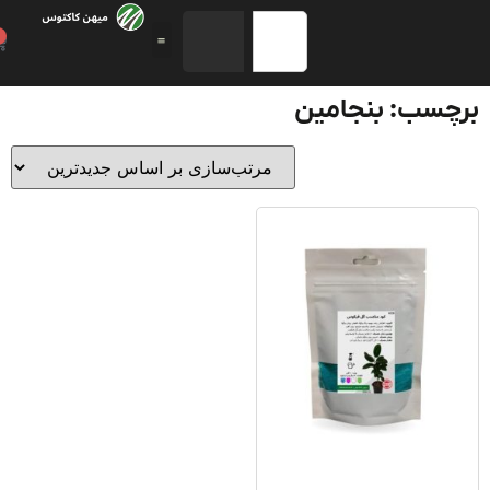
0
چسب: بنجامین