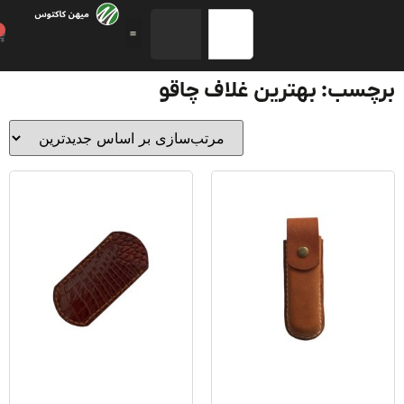
0
سب: بهترین غلاف چاقو