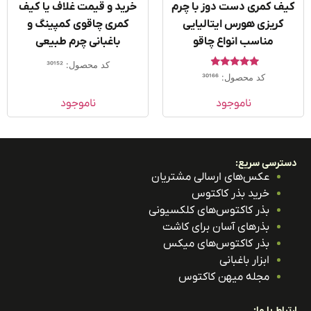
ف کمری دست دوز با چرم
خرید و قیمت غلاف یا کیف
کریزی هورس ایتالیایی
کمری چاقوی کمپینگ و
مناسب انواع چاقو
باغبانی چرم طبیعی
کد محصول: 30152
امتیاز
کد محصول: 30166
4.67
از 5
ناموجود
ناموجود
ترسی سریع:
عکس‌های ارسالی مشتریان
خرید بذر کاکتوس
بذر کاکتوس‌های کلکسیونی
بذرهای آسان برای کاشت
بذر کاکتوس‌های میکس
ابزار باغبانی
مجله میهن کاکتوس
باط با ما: