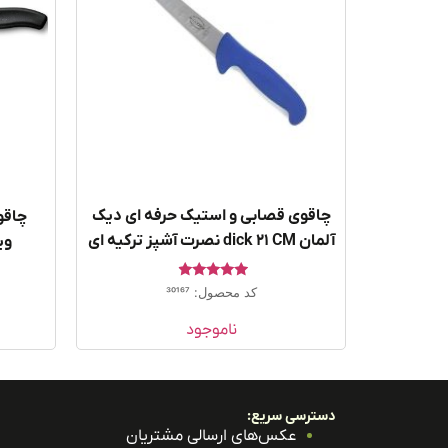
چاقوی قصابی و استیک حرفه ای دیک
چاقو
آلمان dick 21 CM نصرت آشپز ترکیه ای
وی
امتیاز
کد محصول: 30167
4.67
از 5
ناموجود
دسترسی سریع:
عکس‌های ارسالی مشتریان