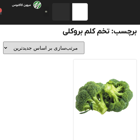
0
سب: تخم کلم بروکلی