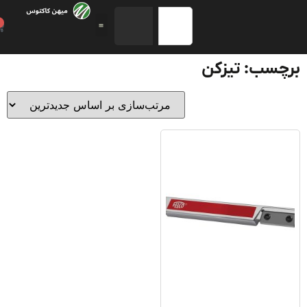
0
چسب: تیزکن