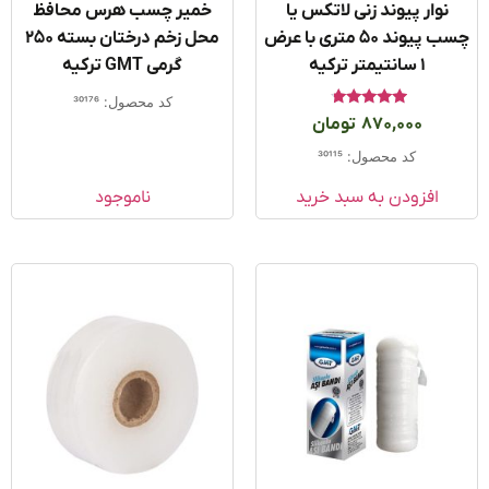
نوار پیوند زنی لاتکس یا
خمیر چسب هرس محافظ
چسب پیوند ۵۰ متری با عرض
محل زخم درختان بسته 250
۱ سانتیمتر ترکیه
گرمی GMT ترکیه
کد محصول: 30176
امتیاز
870,000
تومان
4.50
از 5
کد محصول: 30115
افزودن به سبد خرید
ناموجود