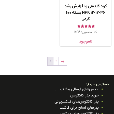
ود گلدهی و افزایش رشد
NPK 12-12-36 بسته ۱۰۰
گرمی
امتیاز
کد محصول: KC4
5.00
از 5
ناموجود
2
1
→
ترسی سریع:
عکس‌های ارسالی مشتریان
خرید بذر کاکتوس
بذر کاکتوس‌های کلکسیونی
بذرهای آسان برای کاشت
بذر کاکتوس‌های میکس