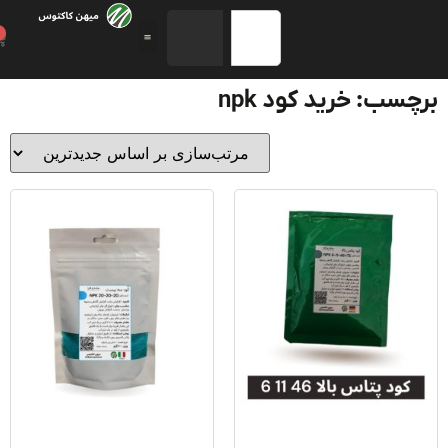
0
سب: خرید کود npk