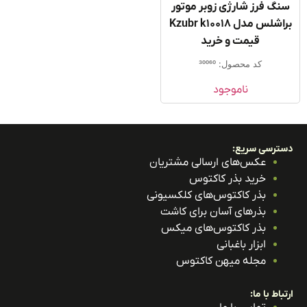
گ فرز شارژی زوبر موتور
براشلس مدل Kzubr k10018
قیمت و خرید
کد محصول: 30060
ناموجود
ترسی سریع:
عکس‌های ارسالی مشتریان
خرید بذر کاکتوس
بذر کاکتوس‌های کلکسیونی
بذرهای آسان برای کاشت
بذر کاکتوس‌های میکس
ابزار باغبانی
مجله میهن کاکتوس
باط با ما: