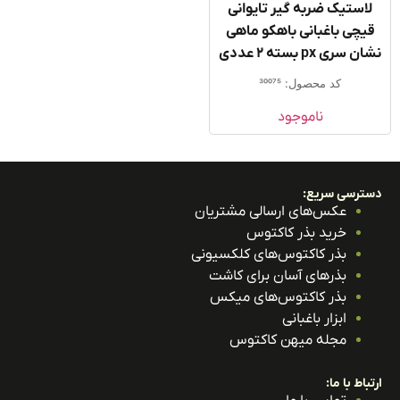
استیک ضربه گیر تایوانی
یچی باغبانی باهکو ماهی
 سری px بسته ۲ عددی
کد محصول: 30075
ناموجود
ترسی سریع:
عکس‌های ارسالی مشتریان
خرید بذر کاکتوس
بذر کاکتوس‌های کلکسیونی
بذرهای آسان برای کاشت
بذر کاکتوس‌های میکس
ابزار باغبانی
مجله میهن کاکتوس
باط با ما: