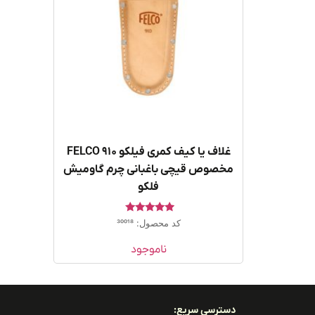
غلاف یا کیف کمری فیلکو FELCO 910
مخصوص قیچی باغبانی چرم گاومیش
فلکو
امتیاز
کد محصول: 30018
5.00
از 5
ناموجود
دسترسی سریع: