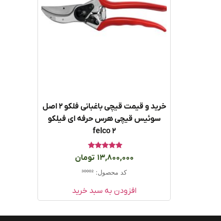
خرید و قیمت قیچی باغبانی فلکو ۲ اصل
سوئیس قیچی هرس حرفه ای فیلکو
felco 2
امتیاز
13,800,000
تومان
5.00
از 5
کد محصول: 30002
افزودن به سبد خرید