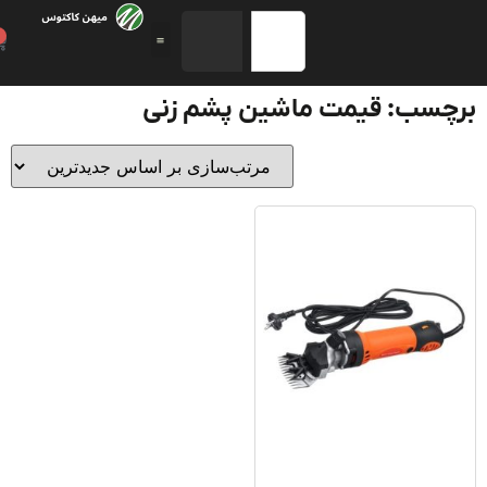
0
چسب: قیمت ماشین پشم زنی