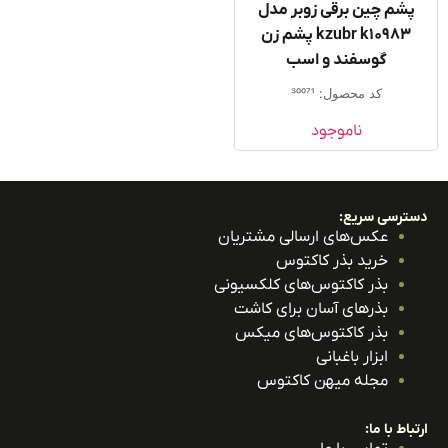
پشم چین برقی زوبر مدل
kzubr k10983 پشم زن
گوسفند و اسب
کد محصول: 30071
ناموجود
ترسی سریع:
عکس‌های ارسالی مشتریان
خرید بذر کاکتوس
بذر کاکتوس‌های کلکسیونی
بذرهای آسان برای کاشت
بذر کاکتوس‌های میکس
ابزار باغبانی
مجله میهن کاکتوس
باط با ما: