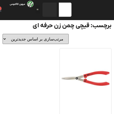
0
چسب: قیچی چمن زن حرفه ای