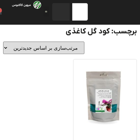
0
چسب: کود گل کاغذی