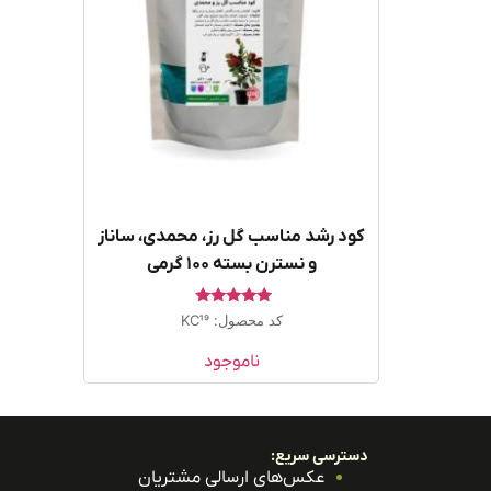
کود رشد مناسب گل رز، محمدی، ساناز
و نسترن بسته ۱۰۰ گرمی
امتیاز
کد محصول: KC19
5.00
از 5
ناموجود
دسترسی سریع:
عکس‌های ارسالی مشتریان