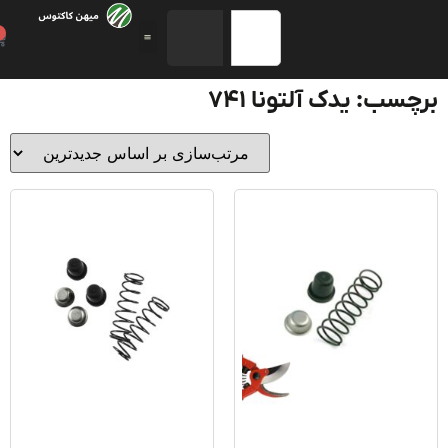
0
سب: یدک آلتونا 741