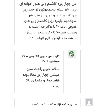
من چهار روزه کاشتم ولی هنوز جوانه ای
نزدن خواستم ببینمبهتون تو چند روز
جوانه میزنه اریو کارپوس منها هر
سهکدوم وارتیه رورو کاشتم ولی هنوز
هیچی .دما،20 تا 25درجه است .و
رطوبت هم 70 تا 80 درصده ایا سبز
میشه به نظرتون اقای الهامی ؟؟؟
کارشناس میهن کاکتوس
–
26
سپتامبر, 2017
سلام خیلی راحت سبز
میشن چهار روز فعلا زوده
فقط دما رو مقداری بالا
ببرید
هادی حکیم نژاد
–
17 سپتامبر, 2017