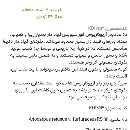
خرید با ۴ قسط ماهانه
32,500
تومان
ول: KD1253
دد بذر آریوکارپوس فوراسیویس فیلد دار بسیار زیبا و کمیاب.
د بذرهای فیلد دار بسیار محدود می‌باشد. بذرهای فیلد دار دقیقاً
ص هستند که در کجا، چه تاریخی و توسط چه کسب تولید
و بسیار خالص و کمیاب هستند و به همین دلیل نسبت به
ای معمولی گران‌تر هستند.
 معمولی و بدون فیلد این کاکتوس میتواند تا یک پنجم این
ت باشد.
کردن بذر بذر آریوکارپوس ها ممکن است مقداری نسبت به
ای دیگر سخت‌تر باشد به همین دلیل کاشت این بذر برای
ان تازه کار توصیه نمی‌شود.
صول: KD1253
Ariocarpus retusus v. furfurace