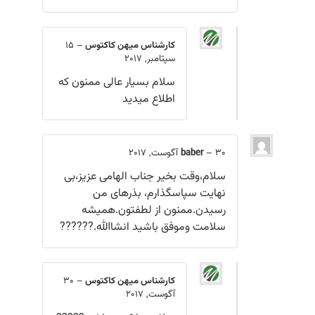
کارشناس میهن کاکتوس
–
15
سپتامبر, 2017
سلام بسیار عالی ممنون که
اطلاع میدید
30 آگوست, 2017
–
baber
سلام،وقت بخیر جناب الهامی عزیز،بی
نهایت سپاسگذارم، بذرهای من
رسیدن.ممنون از لطفتون.همیشه
سلامت وموفق باشید انشاالله.??????
کارشناس میهن کاکتوس
–
30
آگوست, 2017