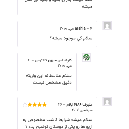
میشه
4 می, 2018
–
arshia
سلام كي موجود ميشه؟
کارشناس میهن کاکتوس
–
4
می, 2018
سلام متاسفانه این واریته
دقیق مشخص نیست
علیرضا ۱۹۸۶ ایلام
–
26
سپتامبر, 2017
امتیاز
4
از 5
سلام میشه شرایط کاشت مخصوص به
اریو ها رو یکی از دوستان توضیح بده ؟