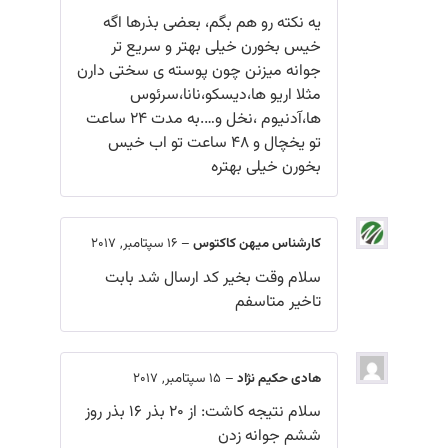
یه نکته رو هم بگم، بعضی بذرها اگه
خیس بخورن خیلی بهتر و سریع تر
جوانه میزنن چون پوسته ی سختی دارن
مثلا اریو ها،دیسکو،نانا،سرئوس
ها،آدنیوم ،نخل و….به مدت 24 ساعت
تو یخچال و 48 ساعت تو اب خیس
بخورن خیلی بهتره
کارشناس میهن کاکتوس
–
16 سپتامبر, 2017
سلام وقت بخیر کد ارسال شد بابت
تاخیر متاسفم
هادی حکیم نژاد
–
15 سپتامبر, 2017
سلام نتیجه کاشت: از 20 بذر 16 بذر روز
ششم جوانه زدن