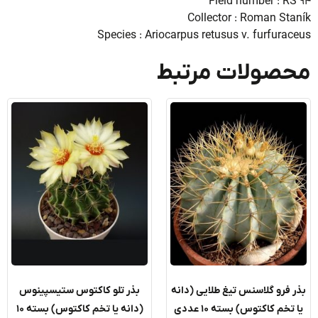
Field number : R
Collector : Roman St
Species : Ariocarpus retusus v. furfura
صولات مرتبط
 فرو گلاسنس تیغ طلایی (دانه
بذر تلو کاکتوس ستیسپینوس
تخم کاکتوس) بسته ۱۰ عددی
(دانه یا تخم کاکتوس) بسته ۱۰