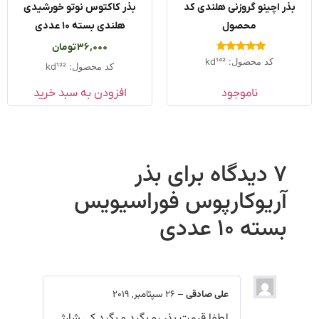
بذر اچینو گروزنی هلندی کد
بذر کاکتوس نوتو خورشیدی
محصول
هلندی بسته ۱۰ عددی
36,000
تومان
امتیاز
کد محصول: kd142
کد محصول: kd122
4.50
از 5
ناموجود
افزودن به سبد خرید
7 دیدگاه برای
بذر
آریوکارپوس فوراسیویس
بسته 10 عددی
علی صادقی
–
26 سپتامبر, 2019
لطفا قیمت بذر رو بگید و بگید کی شارژ