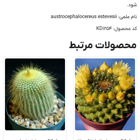
.
austrocephalocereus este
صول: KD1254
صولات مرتبط