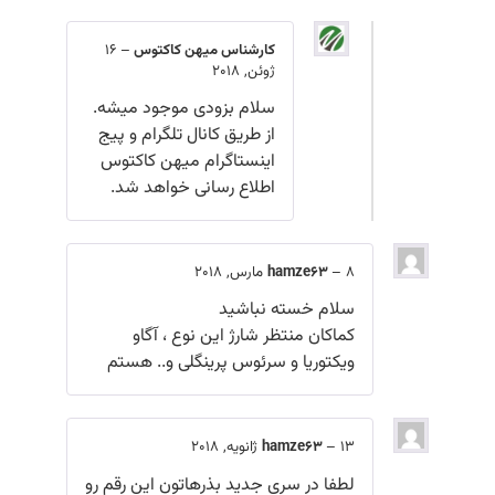
کارشناس میهن کاکتوس
–
16
ژوئن, 2018
سلام بزودی موجود میشه.
از طریق کانال تلگرام و پیج
اینستاگرام میهن کاکتوس
اطلاع رسانی خواهد شد.
8 مارس, 2018
–
hamze63
سلام خسته نباشید
کماکان منتظر شارژ این نوع ، آگاو
ویکتوریا و سرئوس پرینگلی و.. هستم
13 ژانویه, 2018
–
hamze63
لطفا در سری جدید بذرهاتون این رقم رو