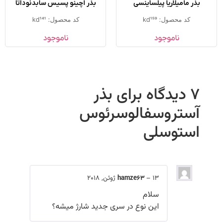
بذر مامیلاریا پیلساینسی
بذر اچینو پسیس سابدنوداتا
کد محصول: kd159
کد محصول: kd141
ناموجود
ناموجود
7 دیدگاه برای
بذر
آستروسفالوسرئوس
استوسلی
13 ژوئن, 2018
–
hamze63
سلام
این نوع در سری جدید شارژ میشه؟