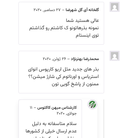
گلخانه آی گل شهرضا
–
27 دسامبر, 2020
عالی هستید شما
نمونه بذرهاتونو ک کاشتم رو گذاشتم
توی اینستام
محمدرضا بهترنژاد
–
26 ژوئن, 2020
بذر های جدید مثل اریو کارپوس انوای
استریاس و اورناتوم کی شارژ میشن؟؟
ممنون از پاشخ گویی تون
کارشناس میهن کاکتوس
–
11
جولای, 2020
سلام متاسفانه به دلیل
عدم ارسال خیلی از کشورها