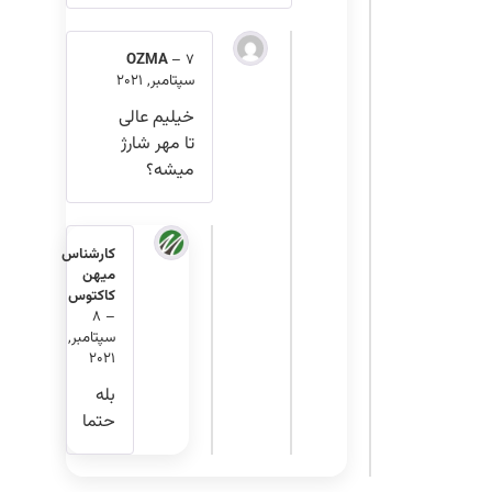
OZMA
–
7
سپتامبر, 2021
خیلیم عالی
تا مهر شارژ
میشه؟
کارشناس
میهن
کاکتوس
8
–
سپتامبر,
2021
بله
حتما