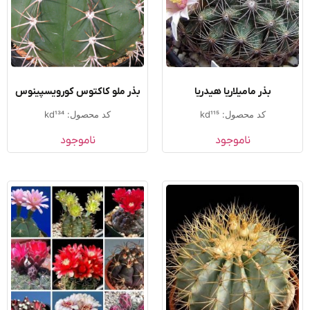
بذر مامیلاریا هیدریا
بذر ملو کاکتوس کورویسپینوس
کد محصول: kd115
کد محصول: kd134
ناموجود
ناموجود