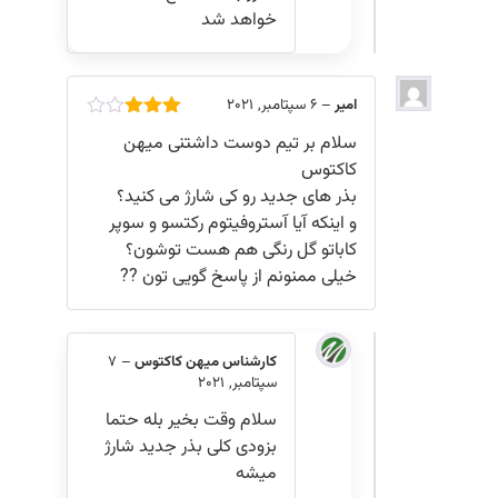
خواهد شد
امیر
–
6 سپتامبر, 2021
امتیاز
سلام بر تیم دوست داشتنی میهن
3
از 5
کاکتوس
بذر های جدید رو کی شارژ می کنید؟
و اینکه آیا آستروفیتوم رکتسو و سوپر
کاباتو گل رنگی هم هست توشون؟
خیلی ممنونم از پاسخ گویی تون ??
کارشناس میهن کاکتوس
–
7
سپتامبر, 2021
سلام وقت بخیر بله حتما
بزودی کلی بذر جدید شارژ
میشه