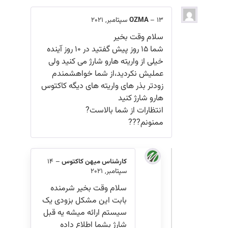
13 سپتامبر, 2021
–
OZMA
سلام وقت بخیر
شما ۱۵ روز پیش گفتید در ۱۰ روز آینده
خیلی از واریته هارو شارژ می کنید ولی
عملیش نکردید،از شما خواهشمندم
زودتر بذر های واریته های دیگه کاکتوس
هارو شارژ کنید
انتظارات از شما بالاست?
ممنونم???
کارشناس میهن کاکتوس
–
14
سپتامبر, 2021
سلام وقت بخیر شرمنده
بابت این مشکل بزودی یک
سیستم ارائه میشه یه قبل
شارژ بشما اطلاع داده