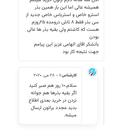
الان سه ساله دارم ازتون خرید میکنم
همیشه عالی اما این بار همین بذر
استرو خاص و استریاس خاص جدید از
سی بذر فقط ۸ تاش درومده ۲۵روزم
هست که کاشتم ولی بقیه بذر ها عالی
بودن
باتشکر اقای الهامی عزیز این پیامم
جهت نتیجه کار بود
کارشناس 1
–
28 می, 2020
سلام،۱۰ روز هم صبر کنید
اگر بقیه بذرها هم جوانه
نزدن در خرید بعدی اطلاع
بدید مجدد براتون ارسال
میشه.