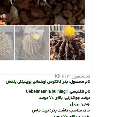
کدمحصول: KD1403
نام محصول:
بذر کاکتوس اوبلمانیا بوینینگی بنفش
نام انگلیسی:
Uebelmannia buiningii
درصد جوانه‌زنی:
بالای ۷۰ درصد
بومی:
برزیل
خاک مناسب کاشت بذر:
پیت ماس
رطوبت:
بالای ۷۰ درصد