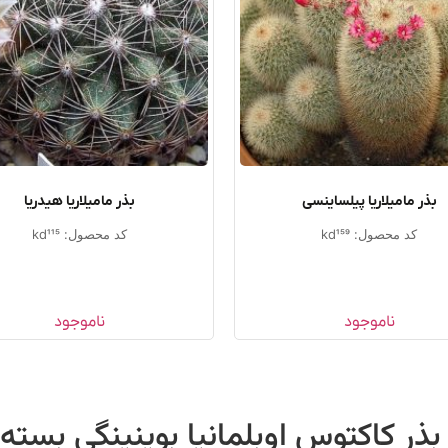
بذر مامیلاریا پیلساینسی
بذر مامیلاریا هیدریا
کد محصول: kd159
کد محصول: kd115
ناموجود
ناموجود
بذر کاکتوس اوبلمانیا بوینینگی بسته ۱۰ عددی