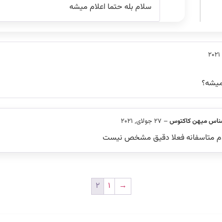
سلام بله حتما اعلام میشه
میشه؟
ناس میهن کاکتوس
–
27 جولای, 2021
م متاسفانه فعلا دقیق مشخص نیست
2
1
→