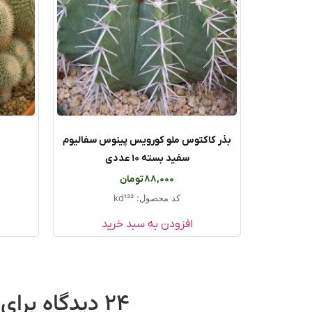
بذر کاکتوس ملو کورویس پینوس سفالیوم
سفید بسته ۱۰ عددی
88,000
تومان
کد محصول: kd133
افزودن به سبد خرید
24 دیدگاه برای