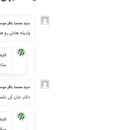
سید محمد باقر موس
واریته هاش رو ه
کارش
متا
سید محمد باقر موس
دکتر جان کی ابلم
کارش
سلام