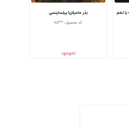
یا تخم
بذر مامیلاریا پیلساینسی
کد محصول: kd159
ناموجود