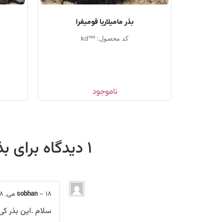
بذر مامیلاریا قومیفرا
کد محصول: kd160
ناموجود
1 دیدگاه برای
بذ
18 می, 2018
–
sobhan
سلام .این بذر کی