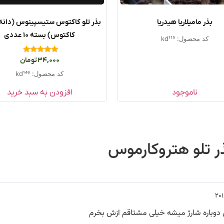
بذر مامیلاریا هیدریا
بذر تلو کاکتوس ستیسپینوس (دانه 
کاکتوس) بسته ۱۰ عددی
کد محصول: kd115
امتیاز
34,000
تومان
5.00
از 5
کد محصول: kd146
ناموجود
افزودن به سبد خرید
ر تلو هتروکارموس
 دوباره شارژ میشه خیلی مشتاقم ازش بخرم