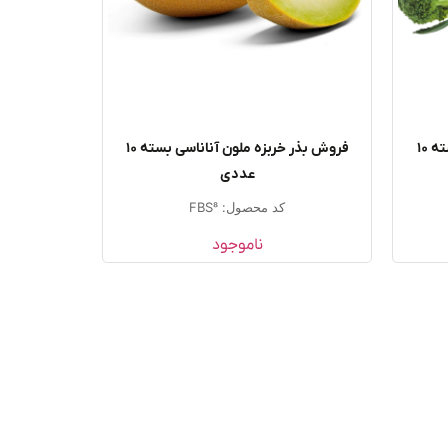
خرید بذر کلم بروکلی آتلانتیس بسته ۱۰
فروش بذر خربزه ملون آناناسی بسته ۱۰
عددی
کد محصول: FBS8
ناموجود