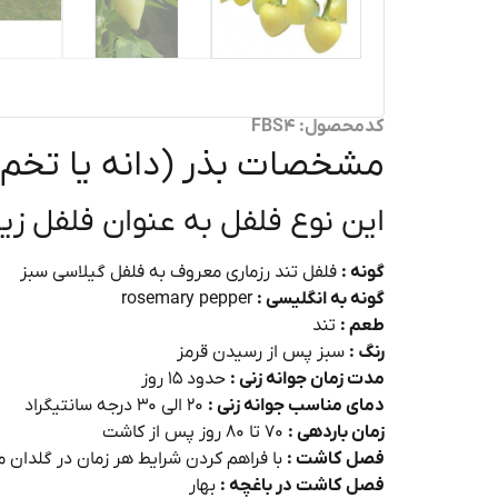
کدمحصول: FBS4
مشخصات بذر (دانه یا تخم) 
این نوع فلفل به عنوان فلفل ز
گونه :
فلفل تند رزماری معروف به فلفل گیلاسی سبز
گونه به انگلیسی :
rosemary pepper
طعم :
تند
رنگ :
سبز پس از رسیدن قرمز
مدت زمان جوانه زنی :
حدود ۱۵ روز
دمای مناسب جوانه زنی :
۲۰ الی ۳۰ درجه سانتیگراد
زمان باردهی :
۷۰ تا ۸۰ روز پس از کاشت
فصل کاشت :
با فراهم کردن شرایط هر زمان در گلدان
فصل کاشت در باغچه :
بهار