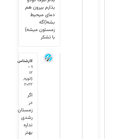
بدم ظرف کودو
بذارم بیرون هم
دمای میحیط
بشه(اگه
زمستون میشه)
با تشکر
کارشناس
–
1
12
ژانویه,
2022
اگر
در
زمستان
رشدی
نداره
بهتر