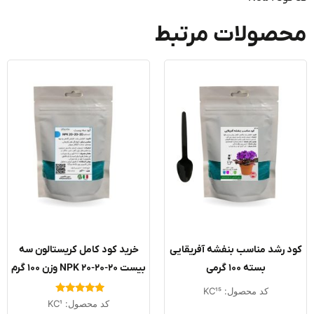
صولات مرتبط
 رشد مناسب بنفشه آفریقایی
خرید کود کامل کریستالون سه
بسته ۱۰۰ گرمی
بیست NPK 20-20-20 وزن ۱۰۰ گرم
کد محصول: KC15
امتیاز
کد محصول: KC1
4.91