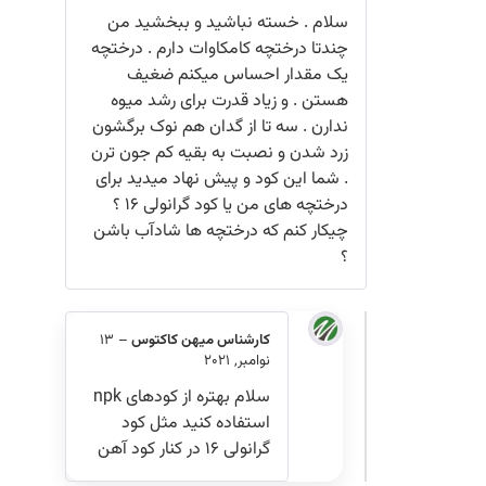
سلام . خسته نباشید و ببخشید من
چندتا درختچه کامکاوات دارم . درختچه
یک مقدار احساس میکنم ضغیف
هستن . و زیاد قدرت برای رشد میوه
ندارن . سه تا از گدان هم نوک برگشون
زرد شدن و نصبت به بقیه کم جون ترن
. شما این کود و پیش نهاد میدید برای
درختچه های من یا کود گرانولی ۱۶ ؟
چیکار کنم که درختچه ها شادآب باشن
؟
کارشناس میهن کاکتوس
–
13
نوامبر, 2021
سلام بهتره از کودهای npk
استفاده کنید مثل کود
گرانولی ۱۶ در کنار کود آهن