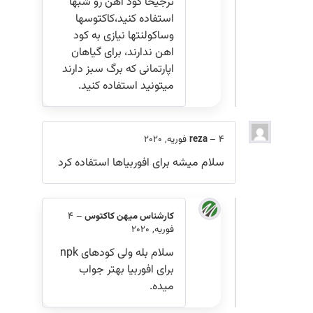
ترجیحا کود اهن رو شبها
استفاده کنید،کاکتوسها
وساکولنتها نیازی به کود
اهن ندارند، برای گیاهان
اپارتمانی که برگ سبز دارند
میتونید استفاده کنید.
4 فوریه, 2020
–
reza
سلام میشه برای افوربیاها استفاده کرد
کارشناس میهن کاکتوس
–
4
فوریه, 2020
سلام بله ولی کودهای npk
برای افوربیا بهتر جواب
میده.