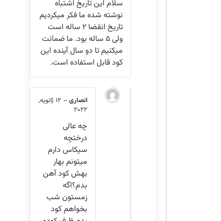
سلام این تاریخ اشتباه
نوشته شده ما فکر میکردیم
تاریخ انقضا ۲ ساله است
ولی ۵ ساله بود. ما ضمانت
میکنیم تا دو سال آینده این
کود قابل استفاده است.
انصاری
–
12 ژانویه,
2022
چه عالی
درختچه
سیکاس دارم
میتونم بهار
بهش کود آهن
بدم؟اگه
زمستون شب
بخواهم کود