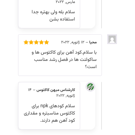
مارس, 2022
سلام بله ولی بهتره جدا
استفاده بشن
محیا
–
12 ژانویه, 2022
امتیاز
5
از
با سلام.کود آهن برای کاکتوس ها و
5
ساکولنت ها در فصل رشد مناسب
است؟
کارشناس میهن کاکتوس
–
14
ژانویه, 2022
سلام کودهای npk برای
کاکتوس مناسبتره و مقداری
کود آهن هم دارند.