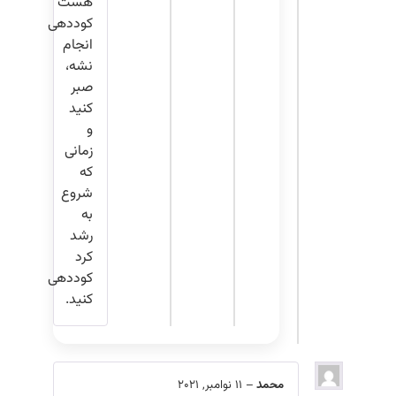
هست
کوددهی
انجام
نشه،
صبر
کنید
و
زمانی
که
شروع
به
رشد
کرد
کوددهی
کنید.
محمد
–
11 نوامبر, 2021