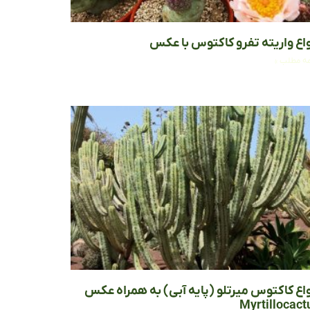
واع واریته تفرو کاکتوس با عکس
مه مطلب »
واع کاکتوس میرتلو (پایه آبی) به همراه عکس
Myrtillocact