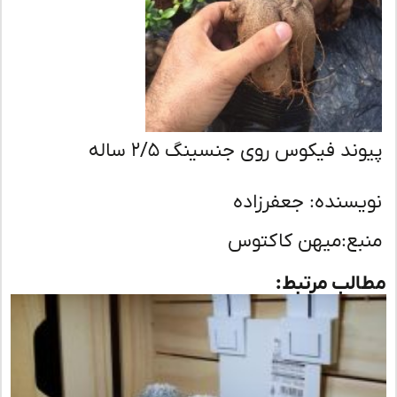
وند فیکوس روی جنسینگ ٢/۵ ساله
یسنده: جعفرزاده
بع:میهن کاکتوس
لب مرتبط: