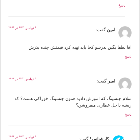
پاسخ
8 نوامبر, 2017 در 13:30
امین
گفت:
قا لطفا بگین بذرشو کجا باید تهیه کرد قیمتش چنده بذرش
سخ
6 نوامبر, 2017 در 14:10
امیر
گفت:
لام جنسینگ که اموزش دادید همون جنسینگ خوراکی هست؟ که
یشه داخل عطاری میفروشن؟
سخ
6 نوامبر, 2017 در 15:02
کارشناس 1
گفت: