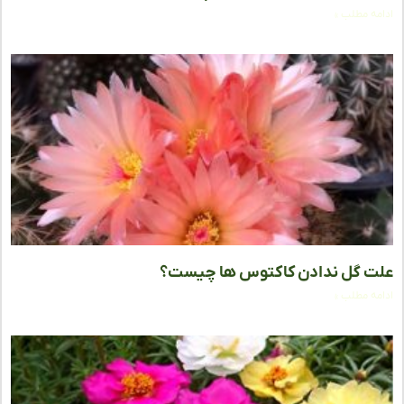
ه مطلب »
 گل ندادن کاکتوس‌ ها چیست؟
ه مطلب »