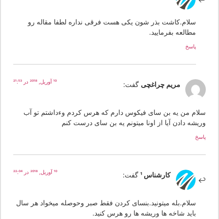
سلام.کاشت بذر شون یکی هست فرقی نداره لطفا مقاله رو
مطالعه بفرمایید.
پاسخ
10 آوریل, 2018 در 21:53
مریم چراغچی
گفت:
لام من یه بن سای فیکوس دارم که هرس کردم وءداشتم تو آب
ریشه دادن آیا از اونا میتونم یه بن سای درست کنم
سخ
10 آوریل, 2018 در 22:04
کارشناس 1
گفت:
سلام.بله میتونید.بنسای کردن فقط صبر وحوصله میخواد هر سال
باید شاخه ها وریشه ها رو هرس کنید.