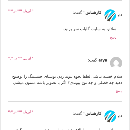
11 آوریل, 2022 در 11:36
کارشناس 1
گفت:
سلام، به سایت گلیاب سر بزنید.
پاسخ
6 آوریل, 2020 در 20:31
arya
گفت:
لام خسته نباشی لطفا نحوه پیوند زدن بونسای جینسینگ را توضیح
هید چه فصلی و چه نوع پیوندی؟ اگر با تصویر باشه ممنون میشم.
سخ
6 آوریل, 2020 در 21:51
کارشناس 1
گفت:
سلام، در این مورد اطلاع دقیقی ندارم میتونید روی مرور گرتون