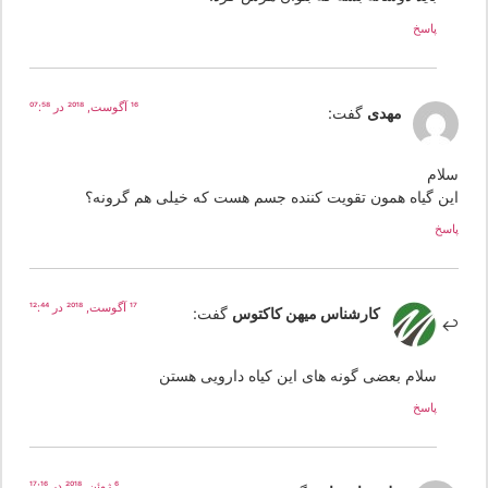
پاسخ
16 آگوست, 2018 در 07:58
مهدی
گفت:
لام
ین گیاه همون تقویت کننده جسم هست که خیلی هم گرونه؟
سخ
17 آگوست, 2018 در 12:44
کارشناس میهن کاکتوس
گفت:
سلام بعضی گونه های این کیاه دارویی هستن
پاسخ
6 ژوئن, 2018 در 17:16