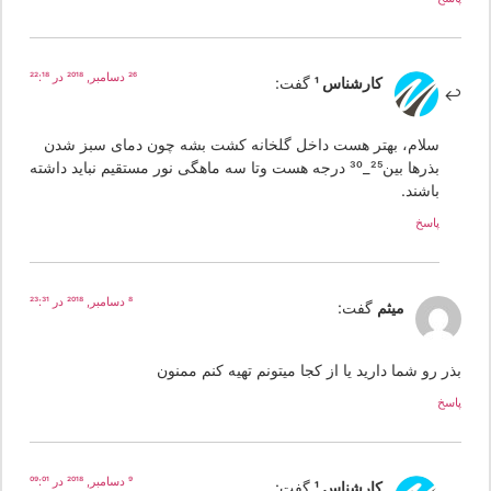
26 دسامبر, 2018 در 22:18
کارشناس 1
گفت:
سلام، بهتر هست داخل گلخانه کشت بشه چون دمای سبز شدن
بذرها بین25_30 درجه هست وتا سه ماهگی نور مستقیم نباید داشته
باشند.
پاسخ
8 دسامبر, 2018 در 23:31
میثم
گفت:
ر رو شما دارید یا از کجا میتونم تهیه کنم ممنون
سخ
9 دسامبر, 2018 در 09:01
کارشناس 1
گفت: