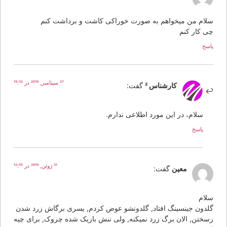
لام من میخواهم به صورت خوراکی کاشت و برداشت کنم
ی کار کنم
سخ
27 سپتامبر, 2019 در 19:52
کارشناس 2
گفت:
سلام، در این مورد اطلاعی ندارم.
پاسخ
21 ژوئن, 2019 در 12:55
معین
گفت:
لام
لدون جینسینگ افتاد, گلدونشو عوض کردم, یسری برگاش زرد شدن
سختن, الان برگ زرد نمیکنه, ولی ننش باریک شده چروک, برای چیه