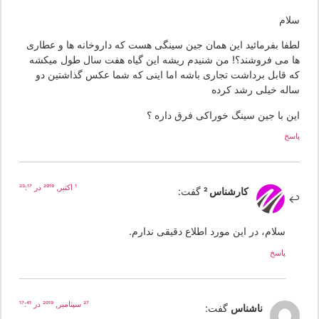
لام
طفا بفرمائید این همان جین سینگی هست که داروخانه ها و عطاری
ا می فروشند؟! من شنیدم ریشه این گیاه هفت سال طول میکشه
ه قابل برداشت تجاری باشه اما اینی که شما عکس گذاشتین دو
اله خیلی رشد کرده
ین با جین سینگ خوراکی فرق داره ؟
سخ
1 اکتبر, 2019 در 23:17
کارشناس 2
گفت:
سلام، در این مورد اطلاع دقیقی ندارم.
پاسخ
27 سپتامبر, 2019 در 17:41
ناشناس
گفت: