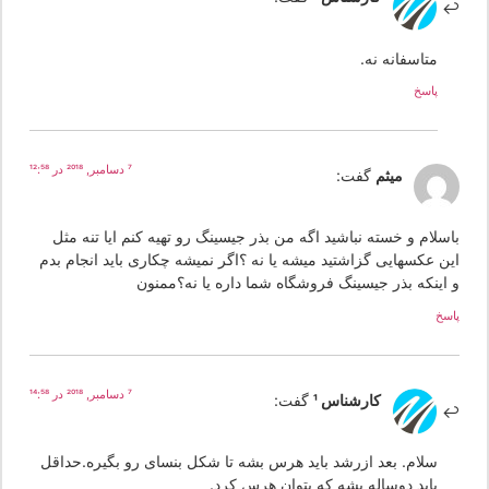
متاسفانه نه.
پاسخ
7 دسامبر, 2018 در 12:58
میثم
گفت:
اسلام و خسته نباشید اگه من بذر جیسینگ رو تهیه کنم ایا تنه مثل
ین عکسهایی گزاشتید میشه یا نه ؟اگر نمیشه چکاری باید انجام بدم
 اینکه بذر جیسینگ فروشگاه شما داره یا نه؟ممنون
سخ
7 دسامبر, 2018 در 14:58
کارشناس 1
گفت:
سلام. بعد ازرشد باید هرس بشه تا شکل بنسای رو بگیره.حداقل
باید دوساله بشه که بتوان هرس کرد.