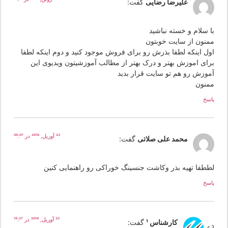
علیرضا رضایی
گفت:
ا سلام و خسته نباشید
منون از سایت خوبتون
ول اینکه لطفا بذرش رو برای فروش موجود کنید و دوم اینکه لطفا
رای اموزش بهتر و درک بهتر از مطالب آموزشیتون ویدیوی این
موزش رو هم تو سایت قرار بدید
منون
سخ
23 آوریل, 2018 در 09:07
محمد علی صلاتی
گفت:
ططفا تهیه بذر وکاشت جنسینگ خوراکی رو راهنمایی کنین
سخ
23 آوریل, 2018 در 10:27
کارشناس 1
گفت: