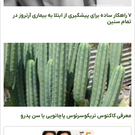
راهکار ساده برای پیشگیری از ابتلا به بیماری آرتروز در
م سنین
ه مطلب »
فی کاکتوس تریکوسرئوس پاچانویی یا سن پدرو
ه مطلب »