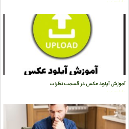
ه مطلب »
زش آپلود عکس در قسمت نظرات
ه مطلب »