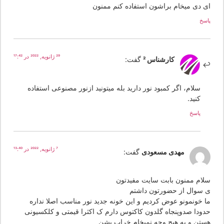
ی دی میخام براشون استفاده کنم ممنون
سخ
29 ژانویه, 2022 در 17:42
کارشناس 2
گفت:
سلام، اگر کمبود نور دارید بله میتونید ازنور مصنوعی استفاده
کنید.
پاسخ
7 ژانویه, 2022 در 13:40
مهدی مسعودی
گفت:
لام ممنون بابت سایت مفیدتون
 سوال از حضورتون داشتم
ا خونمونو عوض کردیم و این خونه جدید نور مناسب اصلا نداره
دودا صدوپنجاه گلدون کاکتوس دارم ک اکثرا قیمتی و کلکسیونی
ستن و به هیچ وجه نمیخام خراب بشن