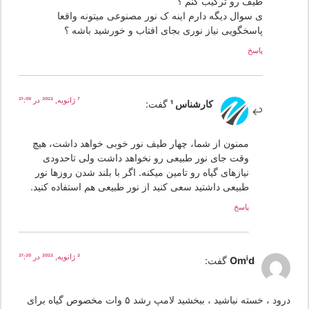
طیف رو ترکیب کنم ؟
ی سوال دیگه دارم اینه ک نور مصنوعی میتونه واقعا
پاسخگویی نیاز نوری بجای افتاب و خورشید باشه ؟
پاسخ
7 ژانویه, 2022 در 21:09
کارشناس 1
گفت:
ممنون از شما، چهار طیف نور خوبی خواهد داشت، هیچ
وقت جای نور طبیعی رو نخواهد داشت ولی تاحدودی
نیازهای گیاه رو تامین میکنه. اگر با بلند شدن روزها نور
طبیعی داشتید سعی کنید از نور طبیعی هم استفاده کنید.
پاسخ
2 ژانویه, 2022 در 21:20
Omid
گفت:
درود ، خسته نباشید ، ببخشید لامپ رشد ۵ وات مخصوص گیاه برای