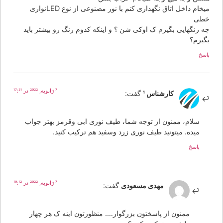
میخام داخل اتاق نگهداری کنم با نور مصنوعی از نوع LEDنواری
طی
ه رنگهایی بگیرم ک اوکی شن ؟ و اینکه کدوم رنگ رو بیشتر باید
گیرم؟
سخ
7 ژانویه, 2022 در 17:31
کارشناس 1
گفت:
سلام، ممنون از توجه شما، طیف نوری ابی وقرمز بهتر جواب
میده. میتونید طیف نوری زرد وسفید هم ترکیب کنید.
پاسخ
7 ژانویه, 2022 در 19:12
مهدی مسعودی
گفت:
ممنون از پاسختون بزرگوار…. منظورتون اینه ک هر چهار