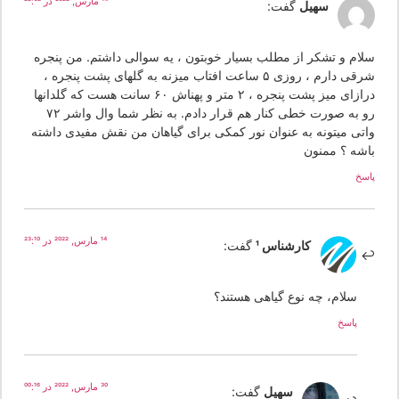
14 مارس, 2022 در 22:02
سهیل
گفت:
لام و تشکر از مطلب بسیار خوبتون ، یه سوالی داشتم. من پنجره
شرقی دارم ، روزی ۵ ساعت افتاب میزنه به گلهای پشت پنجره ،
درازای میز پشت پنجره ، ۲ متر و پهناش ۶۰ سانت هست که گلدانها
رو به صورت خطی کنار هم قرار دادم. به نظر شما وال واشر ۷۲
اتی میتونه به عنوان نور کمکی برای گیاهان من نقش مفیدی داشته
اشه ؟ ممنون
سخ
14 مارس, 2022 در 23:10
کارشناس 1
گفت:
سلام، چه نوع گیاهی هستند؟
پاسخ
30 مارس, 2022 در 00:16
سهیل
گفت: