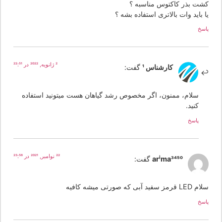
شت بذر کاکتوس مناسبه ؟
 باید وات بالاتری استفاده بشه ؟
سخ
2 ژانویه, 2022 در 22:51
کارشناس 1
گفت:
سلام، ممنون، اگر مخصوص رشد گیاهان هست میتونید استفاده
کنید.
پاسخ
22 نوامبر, 2021 در 23:56
arima3450
گفت:
 قرمز سفید آبی که صورتی میشه کافیه
سخ