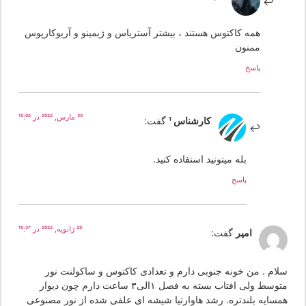
همه کاکتوس هستند ، بیشتر آستریاس و ژیمینو و آریوکارپوس
ممنون
پاسخ
30 مارس, 2022 در 10:02
کارشناس 1
گفت:
بله میتونید استفاده کنید.
پاسخ
29 ژانویه, 2022 در 16:37
امیر
گفت:
لام . من خونه جنوبی دارم و تعدادی کاکتوس و ساکولنت نور
متوسط ولی افتاب بسته به فصل ۱الی۳ ساعت دارم چون دیوار
مسایه بلندتره. رشد هاوارتیا شیشه ای علفی شده از نور مصنوعی