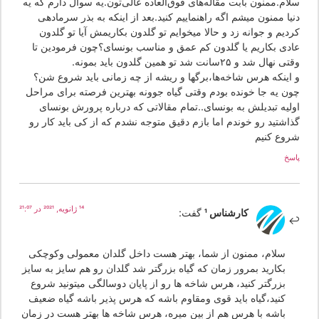
لام.ممنون بابت مقاله‌های فوق‌العاده عالی‌تون.یه سوال دارم که یه
یا ممنون میشم اگه راهنماییم کنید.بعد از اینکه به بذر سرمادهی
ردیم و جوانه زد و حالا میخوایم تو گلدون بکاریمش آیا تو گلدون
ادی بکاریم یا گلدون کم عمق و مناسب بونسای؟چون فرمودین تا
 نهال شد و ۲۵سانت شد تو همین گلدون باید بمونه.
 اینکه هرس شاخه‌ها،برگها و ریشه از چه زمانی باید شروع شن؟
ون یه جا خونده بودم وقتی گیاه جوونه بهترین فرصته برای مراحل
ولیه تبدیلش به بونسای..تمام مقالاتی که درباره پرورش بونسای
ذاشتید رو خوندم اما بازم دقیق متوجه نشدم که از کی باید کار رو
روع کنیم
سخ
14 ژانویه, 2021 در 21:07
کارشناس 1
گفت:
سلام، ممنون از شما، بهتر هست داخل گلدان معمولی وکوچکی
بکارید بمرور زمان که گیاه بزرگتر شد گلدان رو هم سایز به سایز
بزرگتر کنید، هرس شاخه ها رو از پایان دوسالگی میتونید شروع
کنید،گیاه باید قوی ومقاوم باشه که هرس پذیر باشه گیاه ضعیف
باشه با هرس هم از بین میره، هرس شاخه ها بهتر هست در زمان