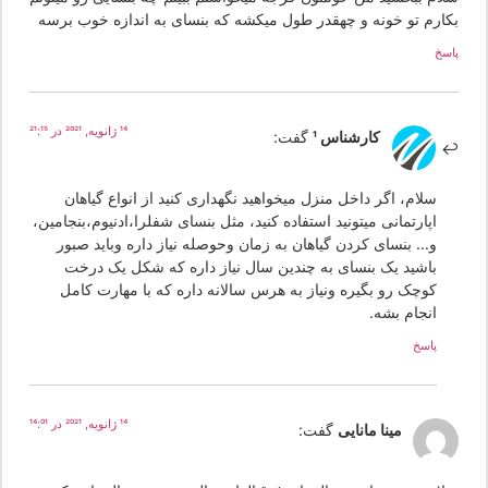
کارم تو خونه و چهقدر طول میکشه که بنسای به اندازه خوب برسه
سخ
14 ژانویه, 2021 در 21:15
کارشناس 1
گفت:
سلام، اگر داخل منزل میخواهید نگهداری کنید از انواع گیاهان
اپارتمانی میتونید استفاده کنید، مثل بنسای شفلرا،ادنیوم،بنجامین،
و… بنسای کردن گیاهان به زمان وحوصله نیاز داره وباید صبور
باشید یک بنسای به چندین سال نیاز داره که شکل یک درخت
کوچک رو بگیره ونیاز به هرس سالانه داره که با مهارت کامل
انجام بشه.
پاسخ
14 ژانویه, 2021 در 14:01
مینا مانایی
گفت: