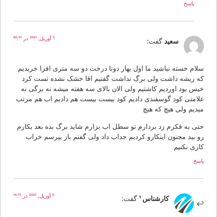
پاسخ
5 آوریل, 2021 در 00:51
سعید
گفت:
لام خسته نباشید ما اول بهار دوتا درخت دو سه متری افرا خریدیم
ه ریشه داشت ولی برگ نداشت گفتیم اقا خشک نشده تست کرد
یس بود اوردیم کاشتیم ولی الان بالای سه هفته میشه نه برگی نه
لامتی کود گوسفندی دادیم کود بیست بیست هم دادیم اب هم مرتب
یدیم ولی هیچ که هیچ
تی به فکرم زد بردارم تو سطل اب بزارم شاید برگ بده بعد بکارم
و بید مجنون اینکارو کردیم جداب داد ولی گفتم باز بپرسم خراب
اری نکنیم
سخ
5 آوریل, 2021 در 14:51
کارشناس 1
گفت: