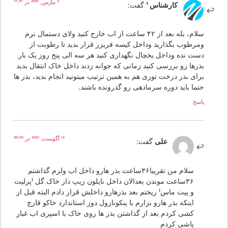
2 مارس, 2021 در 17:47
کارشناس 1
گفت:
سلام، بله بعد از ۴۲ ساعت از اب خارج کنید ولای دستمال نرم
ومرطوب بگذارید وداخل کیسه فریزر قرار بدید تا رطوبت از
دست نده وداخل یخچال نگهداری کنید هر سه الی پنج روز یک بار
بذرها رو بررسی کنید زمانی که جوانه زدند داخل خاک انتقال بدید
برای بذر درخت توری هم به همین ترتیب میتونید انجام بدید، بذر ها
حتما باید دوره سرمادهی رو گذرونده باشند.
پاسخ
12 آگوست, 2021 در 09:55
علی
گفت:
سلام من تقریبا۳۶ساعت بذر هارو داخل اب ولرم گذاشتم
۳۶ساعت موندن بعدالان داخل نایلون زیپ دار خاک گل (پرلیت
و پیت ماس) ریختم بعد بذرهارو داخلش قرار دادم البته قبل از
اینکه بذر هارو بزارم با پنکونازول دوز استاندارد خاکو قارچ
کشی کردم بعد از گذاشتن بذر ها روی خاک با اسپری اب غبار
پاشی کردم