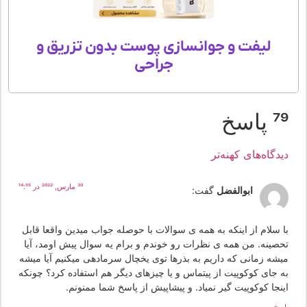
لیفت و جوانسازی پوست بدون تزریق و
جراحی
 پاسخ
یدگاه‌های کهنه‌تر
30 مارس, 2022 در 14:55
ابوالفضل
گفت:
ا سلام از اینکه به همه ی سوالات با حوصله جواب میدین واقعا قابل
حصینه. من همه ی نظرات رو خوندم و برام یه سوال پیش اومد، آیا
یشه زمانی که داریم به بذرها توی یخچال سرمادهی میکنیم آیا میشه
ه جای کوکوپیت از پیتماس و یا چیزهای دیگر هم استفاده کرد؟ چونکه
ینجا کوکوپیت گیر نمیاد. و پیشاپیش از پاسخ شما ممنونم.