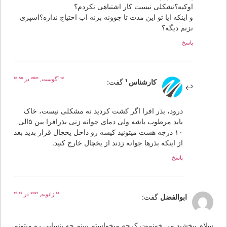
اوکیه؟نشکلی نیست کار اشتباهی نکردم؟
و اینکه ایا تو این مدت تا جوونه بزنه اب احتیاج نداره؟اسپری
نزنم دیگه؟
پاسخ
12 آگوست, 2021 در 16:58
کارشناس 1
گفت:
درود، بذر افرا اگر کشت کردید نه مشکلی نیست، خاک
باید مرطوب باشه ولی دمای جوانه زنی بذرافرا بین ۵الی
۱۰ درجه هست میتونید کیسه رو داخل یخچال قرار بدید بعد
از اینکه بذرها جوانه زدند از یخچال خارج کنید.
پاسخ
14 ژانویه, 2021 در 15:12
ابوالفضل
گفت:
لام ببخشید من خونمون کرجه میخواستم ببینم چه بنسایی رو میتونم