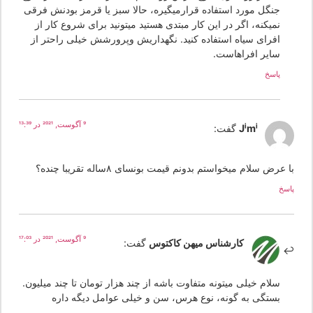
جنگل مورد استفاده قرارمیگیره، حالا سبز یا قرمز بودنش فرقی
نمیکنه، اگر در این کار مبتدی هستید میتونید برای شروع کار از
افرای سیاه استفاده کنید. نگهداریش وپرورشش خیلی راحتر از
سایر افراهاست.
پاسخ
9 آگوست, 2021 در 13:39
Jimi
گفت:
 عرض سلام میخواستم بدونم قیمت بونسای ۸ساله تقریبا چنده؟
سخ
9 آگوست, 2021 در 17:03
کارشناس میهن کاکتوس
گفت:
سلام خیلی میتونه متفاوت باشه از چند هزار تومان تا چند میلیون.
بستگی به گونه، نوع هرس، سن و خیلی عوامل دیگه داره