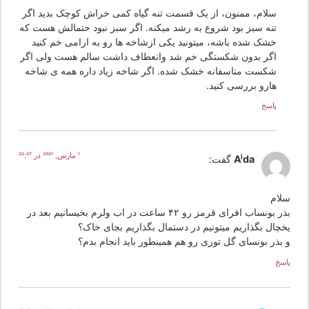
سلام، ممنون، از یک قسمت تنه گیاه کمی خراش کوچک بدید اگر
تنه سبز بود شروع به رشد میکنه. اگر سبز نبود حتمالش هست که
خشک شده باشه، میتونید یکی ازشاخه ها رو به ارامی خم کنید
اگر بدون شکستگی خم شد وانعطاف داشت سالم هست ولی اگر
شکست متاسفانه خشک شده. اگر شاخه زیاد داره همه ی شاخه
هارو بررسی کنید.
پاسخ
1 مارس, 2021 در 22:27
Aida
گفت:
لام
بذر بونساب افرای قرمز رو ۴۲ ساعت در اب ولرم بخیسانیم بعد در
خچال بگذاریم میتونیم در دستمال بگذاریم بجای خاک؟
 بذر بونسای گل توری رو هم همینطور باید انجام بدم؟
سخ