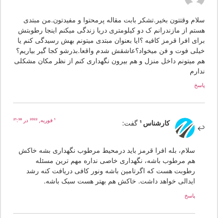
لام وقتتون بخیر.تشکر بابت مقاله پرمحتوا و مفیدتون.من مبتدی
ستم از مازندرانم ک دو کیلومتری دریا زندگی میکنم اینجا رطوبتش
رای افرا قرمز کافیه ؟ایا بعنوان مبتدی میتونم بهش رسیدگی کنم یا
یلی فوت و فن میخواد؟عاشقش شدم واقعا.بذرشو کجا گیر بیاریم؟
م میتونم داخل منزل و هم بیرون نگهداری کنم از نظر مکان مشکلی
دارم
سخ
1 فوریه, 2022 در 21:38
کارشناس 1
گفت:
سلام، بله افرا قرمز باید درمحیط مرطوب نگهداری بشه خاکش
هم مرطوب باشه، نگهداری خاصی نداره مهم ترین مسئله
رطوبت هست که اگرتامین باشه ونور کافی دریافت کنه رشد
ایدالی خواهد داشت. خاکش هم بهتر هست سبک باشه.
پاسخ