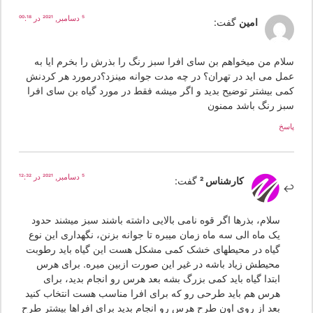
5 دسامبر, 2021 در 00:18
امین
گفت:
لام من میخواهم بن سای افرا سبز رنگ را بذرش را بخرم ایا به
مل می اید در تهران؟ در چه مدت جوانه مینزد؟درمورد هر کردنش
می بیشتر توضیح بدید و اگر میشه فقط در مورد گیاه بن سای افرا
بز رنگ باشد ممنون
سخ
5 دسامبر, 2021 در 12:32
کارشناس 2
گفت:
سلام، بذرها اگر قوه نامی بالایی داشته باشند سبز میشند حدود
یک ماه الی سه ماه زمان میبره تا جوانه بزنن، نگهداری این نوع
گیاه در محیطهای خشک کمی مشکل هست این گیاه باید رطوبت
محیطش زیاد باشه در غیر این صورت ازبین میره. برای هرس
ابتدا گیاه باید کمی بزرگ بشه بعد هرس رو انجام بدید، برای
هرس هم باید طرحی رو که برای افرا مناسب هست انتخاب کنید
بعد از روی اون طرح هرس رو انجام بدید برای افراها بیشتر طرح