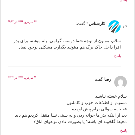
سخ
30 مارس, 2022 در 18:07
کارشناس 1
گفت:
سلام، ممنون از توجه شما دوست گرامی، بله میشه، برای بذر
افرا داخل خاک برگ هم میتونید بگذارید مشکلی بوجود نمیاد.
پاسخ
11 مارس, 2022 در 22:15
رضا
گفت:
لام خسته نباشید
منونم از اطلاعات خوب و کاملتون
قط یه سوالی برام پیش اومده
د از اینکه بذر ها جوانه زدن و به سینی نشا منتقل کردیم هم باید
حیط گلخونه ای باشه؟ یا بصورت عادی تو هوای اتاق؟
سخ