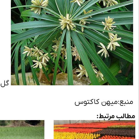
گل 
منبع:میهن کاکتوس
مطالب مرتبط: