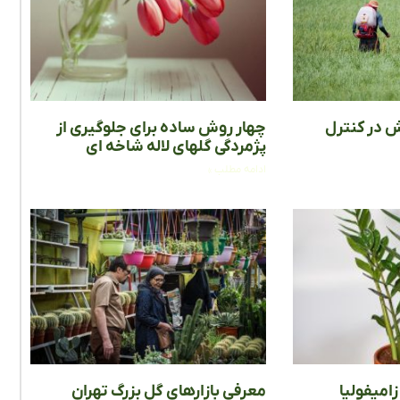
‌ در کنترل
چهار روش ساده برای جلوگیری از
پژمردگی گلهای لاله شاخه ای
ادامه مطلب »
امیفولیا
معرفی بازارهای گل بزرگ تهران