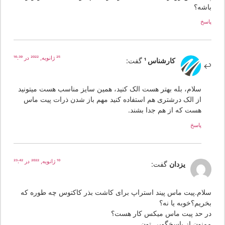
اشه؟
سخ
25 ژانویه, 2022 در 16:39
کارشناس 1
گفت:
سلام، بله بهتر هست الک کنید، همین سایز مناسب هست میتونید
از الک درشتری هم استفاده کنید مهم باز شدن ذرات پیت ماس
هست که از هم جدا بشند.
پاسخ
10 ژانویه, 2022 در 23:42
یزدان
گفت:
لام.پیت ماس پیند استراپ برای کاشت بذر کاکتوس چه طوره که
خریم؟خوبه یا نه؟
ر حد پیت ماس میکس کار هست؟
منون از پاسخگویی تون.