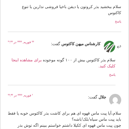
لام ببخشید بذر کروتون یا دیفن باخیا فروشی ندارین یا تنوع
اکتوس
سخ
22 فوریه, 2022 در 11:03
کارشناس میهن کاکتوس
گفت:
سلام بذر کاکتوس بیش از ۱۰۰ گونه موجوده
برای مشاهده اینجا
کلیک کنید.
پاسخ
1 فوریه, 2022 در 15:45
جلال
گفت:
لام،آیا پیت ماس قهوه ای هم برای کاشت بذر کاکتوس خوبه یا فقط
اید پیت ماس سیاه(بلک)باشه؟
ون پیت ماس قهوه ای ککیلا داشتم خواستم ببینم اگه توش بذر