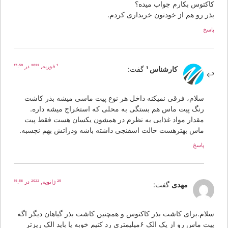
اکتوس بکارم جواب میده؟
ذر رو هم از خودتون خریداری کردم.
سخ
1 فوریه, 2022 در 17:59
کارشناس 1
گفت:
سلام، فرقی نمیکنه داخل هر نوع پیت ماسی میشه بذر کاشت
رنگ پیت ماس هم بستگی به محلی که استخراج میشه داره.
مقدار مواد غذایی به نظرم در همشون یکسان هست فقط پیت
ماس بهترهست حالت اسفنجی داشته باشه وذراتش بهم نچسبه.
پاسخ
25 ژانویه, 2022 در 15:56
مهدی
گفت:
لام.برای کاشت بذر کاکتوس و همچنین کاشت بذر گیاهان دیگر اگه
پیت ماس رو از یک الک ۶میلیمتری رد کنیم خوبه یا باید الک ریزتر