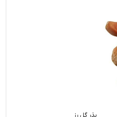
بذر گل رز