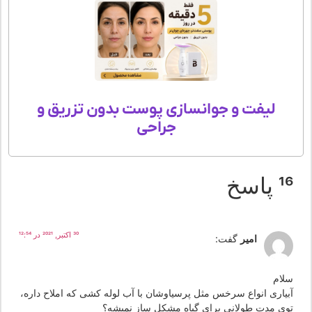
لیفت و جوانسازی پوست بدون تزریق و
جراحی
 پاسخ
30 اکتبر, 2021 در 12:54
امیر
گفت:
لام
بیاری انواع سرخس مثل پرسیاوشان با آب لوله کشی که املاح داره،
وی مدت طولانی برای گیاه مشکل ساز نمیشه؟