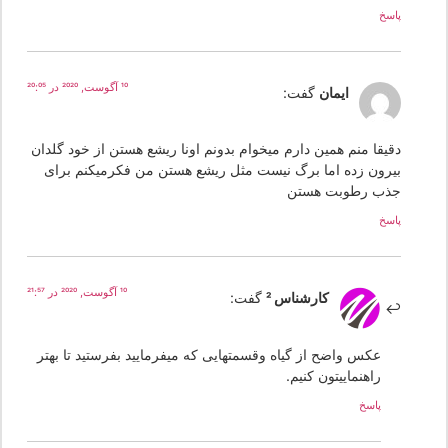
پاسخ
10 آگوست, 2020 در 20:05
ایمان
گفت:
دقیقا منم همین دارم میخوام بدونم اونا ریشع هستن از خود گلدان
بیرون زده اما برگ نیست مثل ریشع هستن من فکرمیکنم برای
جذب رطوبت هستن
پاسخ
10 آگوست, 2020 در 21:57
کارشناس 2
گفت:
عکس واضح از گیاه وقسمتهایی که میفرمایید بفرستید تا بهتر
راهنماییتون کنیم.
پاسخ