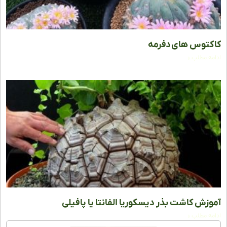
توس‌ های دفرمه
ه مطلب »
زش کاشت بذر دیسکوریا الفانتا یا پافیلی
ه مطلب »