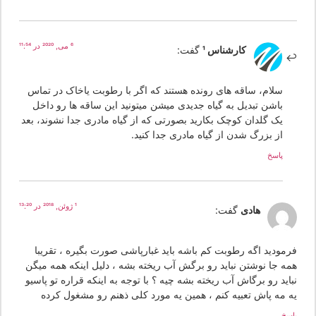
6 می, 2020 در 11:54
کارشناس 1
گفت:
سلام، ساقه های رونده هستند که اگر با رطوبت یاخاک در تماس
باشن تبدیل به گیاه جدیدی میشن میتونید این ساقه ها رو داخل
یک گلدان کوچک بکارید بصورتی که از گیاه مادری جدا نشوند، بعد
از بزرگ شدن از گیاه مادری جدا کنید.
پاسخ
1 ژوئن, 2018 در 13:20
هادی
گفت:
رمودید اگه رطوبت کم باشه باید غبارپاشی صورت بگیره ، تقریبا
مه جا نوشتن نباید رو برگش آب ریخته بشه ، دلیل اینکه همه میگن
اید رو برگاش آب ریخته بشه چیه ؟ با توجه به اینکه قراره تو پاسیو
ه مه پاش تعبیه کنم ، همین یه مورد کلی ذهنم رو مشغول کرده
سخ