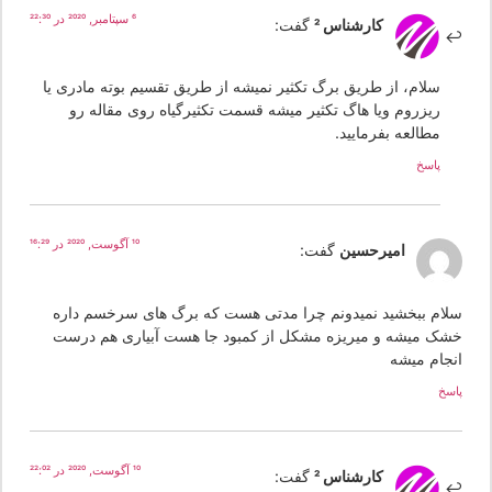
6 سپتامبر, 2020 در 22:30
کارشناس 2
گفت:
سلام، از طریق برگ تکثیر نمیشه از طریق تقسیم بوته مادری یا
ریزروم ویا هاگ تکثیر میشه قسمت تکثیرگیاه روی مقاله رو
مطالعه بفرمایید.
پاسخ
10 آگوست, 2020 در 16:29
امیرحسین
گفت:
لام ببخشید نمیدونم چرا مدتی هست که برگ های سرخسم داره
شک میشه و میریزه مشکل از کمبود جا هست آبیاری هم درست
نجام میشه
سخ
10 آگوست, 2020 در 22:02
کارشناس 2
گفت: