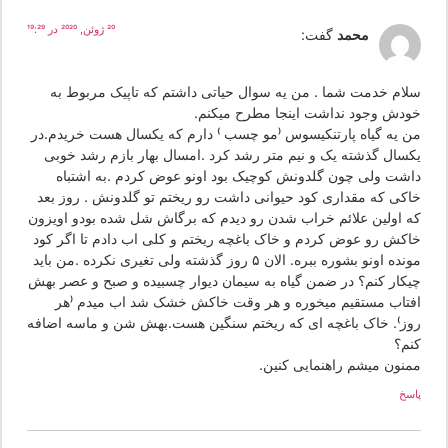
20 ژوئن, 2020 در 19:29
محمد
گفت:
لام خدمت شما . من یه سوال حیاتی داشتم که تاپیک مربوط به
ودش وجود نداشت اینجا مطرح میکنم.
ن یه گیاه پارتنکیسوس (مو چسب ) دارم که یکسال هست خریدم.در
کسال گذشته یک و نیم متر رشد کرد .امسال بهار بازم رشد خوبی
اشت ولی چون گلدونش کوچیک بود اونو عوض کردم .به اشتباه
اکی که مقداری کود حیوانی داشت رو ریختم تو گلدونش . روز بعد
ه اولین علائم خراب شدن رو دیدم که برگاش شل شده بودو اویزون‌‌
اکش رو عوض کردم و خاک باغچه ریختم و کلی اب دادم تا اگر کود
مونده اونو بشوره ببره. الان ۵ روز گذشته ولی تغیری نکرده .من باید
یکار کنم؟ در ضمن گیاه به سیمان دیوار چسبیده و صبح و عصر بهش
فتاب مستقیم میخوره و هر وقت خاکش خشک شد اب میدم (هر
وز). خاک باغچه ای که ریختم سنگین هست.بهش شن و ماسه اضافه
نم؟
منون میشم راهنمایی کنین.
سخ