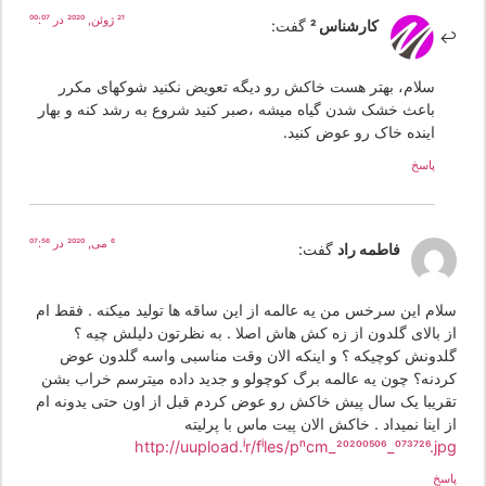
21 ژوئن, 2020 در 00:07
کارشناس 2
گفت:
سلام، بهتر هست خاکش رو دیگه تعویض نکنید شوکهای مکرر
باعث خشک شدن گیاه میشه ،صبر کنید شروع به رشد کنه و بهار
اینده خاک رو عوض کنید.
پاسخ
6 می, 2020 در 07:56
فاطمه راد
گفت:
لام این سرخس من یه عالمه از این ساقه ها تولید میکنه . فقط ام
ز بالای گلدون از زه کش هاش اصلا . به نظرتون دلیلش چیه ؟
لدونش کوچیکه ؟ و اینکه الان وقت مناسبی واسه گلدون عوض
ردنه؟ چون یه عالمه برگ کوچولو و جدید داده میترسم خراب بشن
قریبا یک سال پیش خاکش رو عوض کردم قبل از اون حتی یدونه ام
 اینا نمیداد . خاکش الان پیت ماس با پرلیته
http://uupload.ir/files/pncm_20200506_073726.jp
سخ