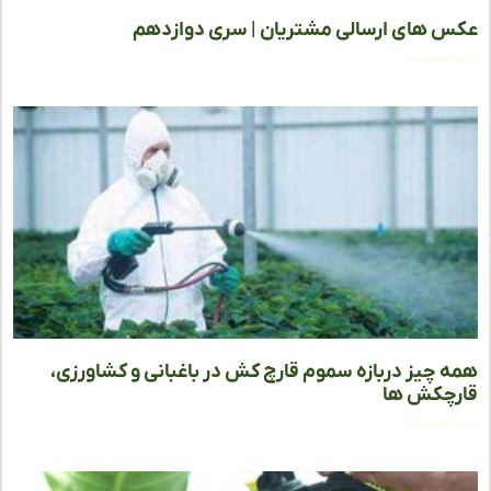
 های ارسالی مشتریان | سری دوازدهم
ه مطلب »
 چیز دربازه سموم قارچ کش در باغبانی و کشاورزی،
چکش ها
ه مطلب »