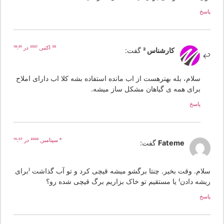
سخ
30 اکتبر, 2021 در 18:01
کارشناس 2
گفت:
سلام، بله بهترهست از اب مانده استفاده بشه کلا اب دارای املاح
برای همه ی گیاهان مشکل ساز میشه.
پاسخ
6 سپتامبر, 2020 در 15:57
Fateme
گفت:
لام. وقت بخیر. چنتا برگشو میشه قیچی کرد و تو آب گذاشت (برای
یشه دادن) یا مستقیم تو خاک بزاریم برگ قیچی شده رو؟
سخ