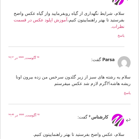
سلام، شرایط نگهداری از گیاه روبفرمایید واز گیاه عکس واضح
بفرستید تا بهتر راهنماییتون کنیم،
آموزش اپلود عکس در قسمت
نظرات.
پاسخ
10 آگوست, 2020 در 14:17
Parsa
گفت:
لام یه رشته های سبز از زیر گلدون سرخس من زده بیرون اونا
یشه هاشه؟اگرم لازم شد عکس میفرستم
سخ
10 آگوست, 2020 در 14:45
کارشناس 2
گفت:
سلام، عکس واضح بفرستید تا بهتر راهنماییتون کنیم.