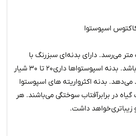
اکتوس اسپوستوا
متر
می‌رسد
. دارای
بدنه‌ای
سبز
رنگ
با
باشد
. بدنه
اسپوستواها
داری
۲۰
تا
۳۰
شیار
می‌دهد
. بدنه اکثر
واریته
های
اسپوستوا
اه در برابر
آفتاب
سوختگی
می‌باشند
.
هر
 زیباتری خواهد داشت.