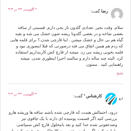
17 آگوست, 2021 در 16:05
رضا
گفت:
لام. وقت بخیر. تعدادی گلدون ناز یخی دارم. قسمتی از ساقه
عضی شاخه و در بعضی گلدونا ریشه شون خشک می شه و بقیه
یاه هم بی حال و خشک میشن . اینا قارچی شدن.؟ برای قلمه هایی
ه زدم هم همین اتفاق می فته درصورتی که قبلا اینصوری نبود و
لمه بخوبی ریشه می زد. میشه از قارچ کش کاربنداریم استفاده
رد. البته چند ساله دارم و سالمند اخیرا اینطوری شدن. میشه
هنمایی کنید . ممنون.
سخ
18 آگوست, 2021 در 10:19
کارشناس 1
گفت:
درود، احتمالش هست که قارچی شده باشند ساقه ها وریشه هارو
بررسی کنید اگر قسمت پوسیده ای دارند با یک چاقوی تیز
وضدعفونی شده جدا کنید و بعد بامحلول قارچ کش سمپاشی
وابیاری کنید. اگر براتون مقدور بود کلا خاک رو هم عوض کنید واز