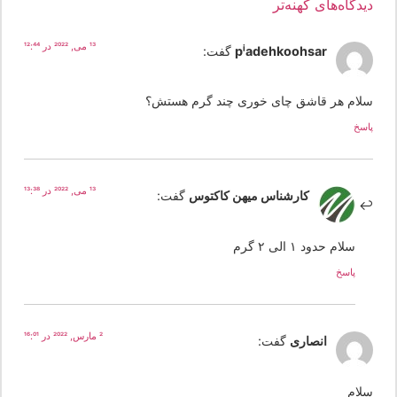
یدگاه‌های کهنه‌تر
13 می, 2022 در 12:44
piadehkoohsar
گفت:
لام هر قاشق چای خوری چند گرم هستش؟
سخ
13 می, 2022 در 13:38
کارشناس میهن کاکتوس
گفت:
سلام حدود ۱ الی ۲ گرم
پاسخ
2 مارس, 2022 در 16:01
انصاری
گفت:
لام