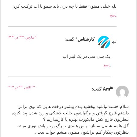
بله خیلی ممنون فقط با چه دزی باید سمو با اب ترکیب کرد
پاسخ
2 مارس, 2022 در 20:30
کارشناس 1
گفت:
یک سی سی در یک لیتر اب
پاسخ
29 اکتبر, 2021 در 15:30
Amin
گفت:
لام خسته نباشید ببخشید بنده بیشتر درخت هایی که توی تراس
اشتم قارچ گرفتن و برگهاشون حالت خشکی و زرد شدن پیدا کرده
نظرتون قارچ کش مانکوزب بهتره یا کاربندازیم ؟
ل هامم شامل ساناز ، یاس هلندی ، برگ بو، و یاش توری میشه
نظرتون چیکار کنم براشون ممنون میشم جواب بدید .