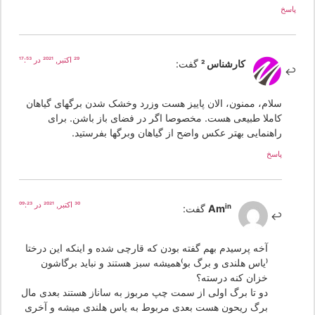
سخ
29 اکتبر, 2021 در 17:53
کارشناس 2
گفت:
سلام، ممنون، الان پاییز هست وزرد وخشک شدن برگهای گیاهان
کاملا طبیعی هست. مخصوصا اگر در فضای باز باشن. برای
راهنمایی بهتر عکس واضح از گیاهان وبرگها بفرستید.
پاسخ
30 اکتبر, 2021 در 09:23
Amin
گفت:
آخه پرسیدم بهم گفته بودن که قارچی شده و اینکه این درختا
(یاس هلندی و برگ بو)همیشه سبز هستند و نباید برگاشون
خزان کنه درسته؟
دو تا برگ اولی از سمت چپ مربوز به ساناز هستند بعدی مال
برگ ریحون هست بعدی مربوط به یاس هلندی میشه و آخری