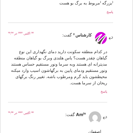
(بزرگه )مربوط به برگ بو هست
پاسخ
30 اکتبر, 2021 در 10:54
کارشناس 2
گفت:
در کدام منطقه سکونت دارید دمای نگهداری این نوع
گیاهان چقدر هست؟ یاس هلندی وبرگ بو گیاهان منطقه
مدیترانه ای هستند وبه سرما ونور مستقیم حساس هستند
ونور مستقیم ودمای پایین به برگهاشون اسیب وارد میکنه
محیطشون باید گرم ومرطوب باشه. تغییر رنگ برگهای
ریحان از سرما هست.
پاسخ
30 اکتبر, 2021 در 15:56
Amin
گفت:
اصفهان