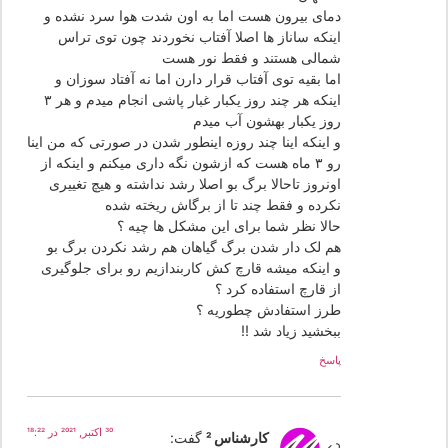
دمای بیرون هست اما به اون شدت هوا سرد نشده و
اینکه ساناز ها اصلا آفتاب نخوردند چون توی تراس
شمالی هستند و فقط نور هست
اما بقیه توی آفتاب قرار دارن اما نه آفتاد سوزان و
اینکه هر چند روز یکبار غبار پاشی انجام میدم و هر ۳
روز یکبار بهشون آب میدم
و اینکه اینا چند روزه اینطور شدن در صورتی که من اینا
رو ۳ ماه هست که ازشون نگه داری میکنم و اینکه از
اونروز تاحالا برگ بو اصلا رشد نداشته و هیچ تغییری
نکرده و فقط چند تا از برگاش ریخته شده
حالا نظر شما برای این مشکل ها چیه ؟
هم لک دار شدن برگ گیاهان هم رشد نکردن برگ بو
و اینکه میشه قارچ کش کاربندازیم رو برای جلوگیری
از قارچ استفاده کرد ؟
طرز استفادش چطوریه ؟
ببخشید زیاد شد !!
پاسخ
30 اکتبر, 2021 در 18:22
کارشناس 2
گفت: