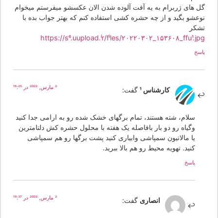
ل های ژربرام به یه آفت آلوده شدن الان عکسشو میفرستم میخوام
وعشو بگید و از چه حشره کشی استفاده کنم که بهتر جواب بده با
شکر
https://s6.uupload.ir/files/۲۰۲۲۰۳۰۲_۱۵۳۶۰۸_ffu1.jp
سخ
2 مارس, 2022 در 16:25
کارشناس 1
گفت:
سلام، شته هستند، تمام برگهای خشک شده رو به ارامی جدا کنید
وگیاه رو دو بار بافاصله یک هفته با محلول حشره کش دلتامترین
یا مالاتیون سمپاشی وابیاری کنید پشت برگها رو هم سمپاشی
کنید. تهویه محیط رو هم بالا ببرید.
پاسخ
2 مارس, 2022 در 19:37
انصاری
گفت: