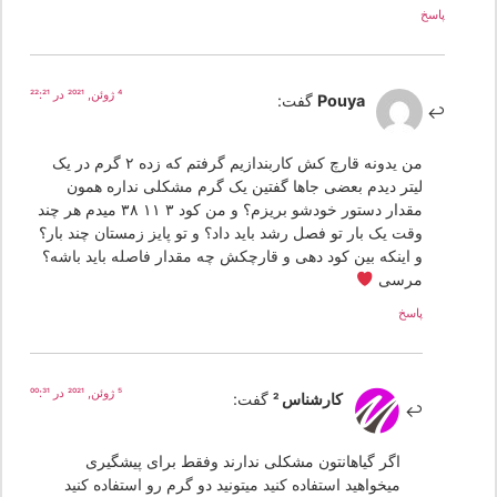
پاسخ
4 ژوئن, 2021 در 22:21
Pouya
گفت:
من یدونه قارچ کش کاربندازیم گرفتم که زده ٢ گرم در یک
لیتر دیدم بعضی جاها گفتین یک گرم مشکلی نداره همون
مقدار دستور خودشو بریزم؟ و من کود ٣ ١١ ٣٨ میدم هر چند
وقت یک بار تو فصل رشد باید داد؟ و تو پایز زمستان چند بار؟
و اینکه بین کود دهی و قارچکش چه مقدار فاصله باید باشه؟
مرسی
پاسخ
5 ژوئن, 2021 در 00:31
کارشناس 2
گفت:
اگر گیاهانتون مشکلی ندارند وفقط برای پیشگیری
میخواهید استفاده کنید میتونید دو گرم رو استفاده کنید