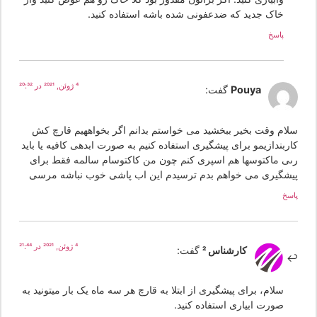
خاک جدید که ضدعفونی شده باشه استفاده کنید.
پاسخ
4 ژوئن, 2021 در 20:32
Pouya
گفت:
لام وقت بخیر ببخشید می خواستم بدانم اگر بخواههیم قارچ کش
اربندازیمو برای پیشگیری استفاده کنیم به صورت ابدهی کافیه یا باید
ىی ماکتوسها هم اسپری کنم چون من کاکتوسام سالمه فقط برای
یشگیرى می خواهم بدم ترسیدم این اب پاشى خوب نباشه مرسی
سخ
4 ژوئن, 2021 در 21:44
کارشناس 2
گفت:
سلام، برای پیشگیری از ابتلا به قارچ هر سه ماه یک بار میتونید به
صورت ابیاری استفاده کنید.