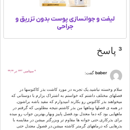
لیفت و جوانسازی پوست بدون تزریق و
جراحی
اسخ
6 سپتامبر, 2017 در 00:30
baber
گفت:
لام وخسته نباشید.یک تجربه در مورد کاشت بذر کاکتوسها در
صلهای مختلف داشتم که خواستم به اشتراک بزارم با دوستانی که
یخواهند بذر کاکتوس رو بکارند امیدوارم که مفید باشه براشون.
ر همه ی فصلها وماهها من بذر کاشتم.نتیجه مطلوبی که گرفتم در
اههایی بود که دما معتدل بود.فصل پاییز وبهار.بهترین جواب رو میده
رای بذرکاری.حتی جوانه ها مقاوم تر وبزرگتر میشن در مقایسه با
ذرهایی که درماههای گرمتر کاشته میشن.در فصول معتدل حتی