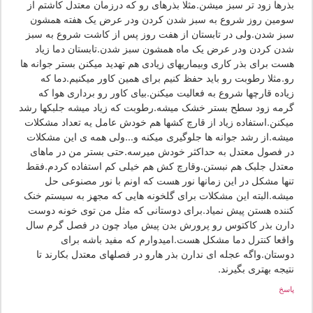
ذرها زود تر سبز میشن.مثلا بذرهای رو که درزمان معتدل کاشتم از
ومین روز شروع به سبز شدن کردن ودر عرض یک هفته همشون
بز شدن.ولی در تابستان از هفت روز پس از کاشت شروع به سبز
دن کردن ودر عرض یک ماه همشون سبز شدن.تابستان دما زیاد
ست برای بذر کاری وبیماریهای زیادی هم تهدید میکنن بستر جوانه ها
و.مثلا رطوبت رو باید حفظ کنیم برای همین کاور میکنیم.دما که
یاده قارچها شروع به فعالیت میکنن.بیای کاور رو برداری هوا که
رمه زود سطح بستر خشک میشه.رطوبت که زیاد میشه جلبکها رشد
یکنن.استفاده زیاد از قارچ کشها هم خودش عامل یه تعداد مشکلات
یشه.از رشد جوانه ها جلوگیری میکنه و…ولی همه ی این مشکلات
ر فصول معتدل به حداکثر خودش میرسه.حتی بستر من در ماهای
عتدل جلبک هم نبستن.وقارچ کش هم خیلی کم استفاده کردم.فقط
نها مشکل در این زمانها نور هست که اونم با نور مصنوعی حل
یشه.البته این مشکلات برای گلخونه هایی که مجهز به سیستم خنک
ننده هستن پیش نمیاد.برای دوستانی که مثل من توی خونه دوست
ارن بذر کاکتوس رو پرورش بدن پیش میاد چون در فصل گرم سال
اقعا کنترل دما مشکل هست.امیدوارم که مفید باشه برای
وستان.واگه عجله ای ندارن بذر هارو در فصلهای معتدل بکارند تا
یجه بهتری بگیرند.
سخ