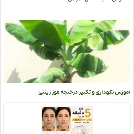
ه مطلب »
زش نگهداری و تکثیر درختچه موز زینتی
ه مطلب »