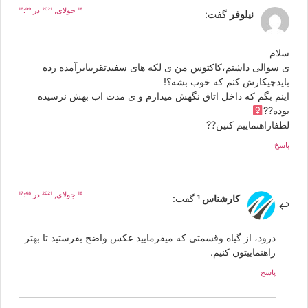
18 جولای, 2021 در 16:09
نیلوفر
گفت:
لام
 سوالی داشتم،کاکتوس من ی لکه های سفیدتقریبابرآمده زده
ایدچیکارش کنم که خوب بشه‌؟!
ینم بگم که داخل اتاق نگهش میدارم و ی مدت اب بهش نرسیده
ده??‍
طفاراهنماییم کنین??
سخ
18 جولای, 2021 در 17:48
کارشناس 1
گفت:
درود، از گیاه وقسمتی که میفرمایید عکس واضح بفرستید تا بهتر
راهنماییتون کنیم.
پاسخ