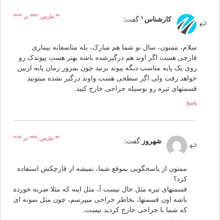
30 مارس, 2022 در 10:07
کارشناس 1
گفت:
سلام، ممنون، سال نو شما هم مبارک، بله متاسفانه بیماری
قارچی هست اگر اوند هم درگیرشده باشه بهتر هست پیوندک رو
روی یک پایه مناسب دیگه پیوند بزنید چون بمرور زمان پایه ازبین
خواهد رفت ولی اگر سطحی هست واوند درگیر نشده میتونید
قسمتهای تیره رو بوسیله جراحی خارج کنید.
پاسخ
30 مارس, 2022 در 11:02
شهروز
گفت:
ممنون از پاسخگویی بموقع شما، نمیشه از قارچکش استفاده
کرد؟
قسمتهای تیره مثل خال نیست آ، مثل اینه که مثلا ضربه خورده
باشه اون قسمتها، بخاطر جراحی میپرسم، چون مثل نمونه ای
که شما با جراحی خارج کردید نیست.
ممنون