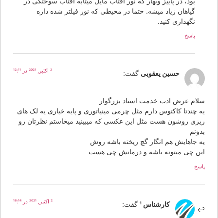
بود، در پاییز وبهار که نور افتاب مایل میتابه افتاب سوختگی در
گیاهان زیاد میشه. حتما در محیطی که نور فیلتر شده داره
نگهداری کنید.
پاسخ
2 اکتبر, 2021 در 12:11
حسین یعقوبی
گفت:
لام عرض ادب خدمت استاد بزرگوار
ه چندتا کاکتوس دارم مثل چرمی مینیاتوری و پایه خیاری یه لک های
یزی روشون هست مثل این عکسی که میبینید میخاستم نظرتان رو
دونم
ه جاهایش هم انگار گچ ریخته باشه روش
ین چی میتونه باشه و درمانش چی هست
سخ
2 اکتبر, 2021 در 18:14
کارشناس 1
گفت: