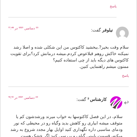
پاسخ
23 دسامبر, 2021 در 17:48
نیلوفر
گفت:
لام وقت بخیر?.ببخشید کاکتوس من این شکلی شده و اصلا رشد
میکنه خاکش روهم قبلاعوض کردم.میشه درمانش کرد؟برای تقویت
اکتوس های دیگه باید از چی استفاده کنیم؟
منون میشم راهنمایی کنین.
سخ
23 دسامبر, 2021 در 18:10
کارشناس 2
گفت:
سلام، در این فصل کاکتوسها به خواب میرند ورشدشون کم یا
متوقف میشه ابیاری رو کاهش بدید وگیاه رو در محیطی که نور
ودمای مناسبی داره نگهداری کنید اوایل بهار مجدد شروع به رشد
میکنه، قسمت پایینی گیاه رو بررسی کنید اگر خشک هست