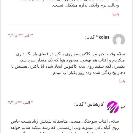
وحالت نرم وابکی نداره مشکلی نیست.
پاسخ
11 اکتبر, 2021 در 14:36
nikolas
گفت:
لام.وقت بخیر.من کاکتوسمو روی بالکن در فضای باز نگه داری
یکردم و افتاب هم بهشون میخورد هوا که یک مقدار سرد شد،
کسری لکه سفید روی بدنه کاکتوس ایجاد شده ایا باکتری هستش یا
چار یخ زدگی شده وده روز یکبار اب میدم
سخ
11 اکتبر, 2021 در 16:16
کارشناس 2
گفت:
سلام، افتاب سوختگی هست، متاسفانه شدتش زیاد هست جاش
روی گیاه باقی میمونه ولی ازقسمتی که رشد میکنه سالم خواهد