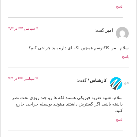
پاسخ
12 سپتامبر, 2021 در 11:08
امیر
گفت:
لام . من کاکتوسم همچین لکه ای داره باید جراحی کنم؟
سخ
12 سپتامبر, 2021 در 13:11
کارشناس 1
گفت:
سلام، شبیه ضربه فیزیکی هستند لکه ها رو چند روزی تحت نظر
داشته باشید اگر گسترش داشتند میتونید بوسیله جراحی خارج
کنید.
پاسخ