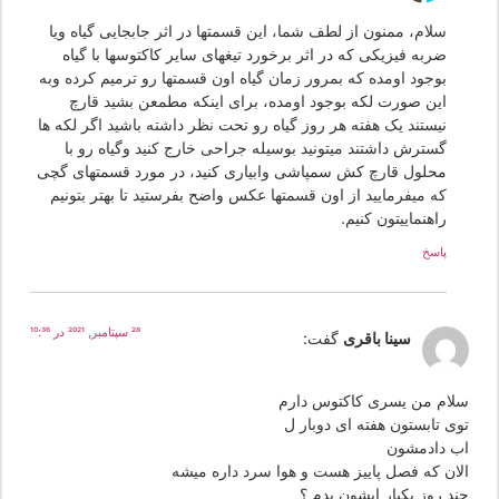
سلام، ممنون از لطف شما، این قسمتها در اثر جابجایی گیاه ویا
ضربه فیزیکی که در اثر برخورد تیغهای سایر کاکتوسها با گیاه
بوجود اومده که بمرور زمان گیاه اون قسمتها رو ترمیم کرده وبه
این صورت لکه بوجود اومده، برای اینکه مطمعن بشید قارچ
نیستند یک هفته هر روز گیاه رو تحت نظر داشته باشید اگر لکه ها
گسترش داشتند میتونید بوسیله جراحی خارج کنید وگیاه رو با
محلول قارچ کش سمپاشی وابیاری کنید، در مورد قسمتهای گچی
که میفرمایید از اون قسمتها عکس واضح بفرستید تا بهتر بتونیم
راهنماییتون کنیم.
پاسخ
28 سپتامبر, 2021 در 10:36
سینا باقری
گفت:
لام من یسری کاکتوس دارم
وی تابستون هفته ای دوبار ل
ب دادمشون
لان که فصل پاییز هست و هوا سرد داره میشه
ند روز یکبار ابشون بدم ؟