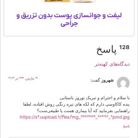
لیفت و جوانسازی پوست بدون تزریق و
جراحی
1 پاسخ
یدگاه‌های کهنه‌تر
29 مارس, 2022 در 23:24
شهروز
گفت:
 سلام و احترام و تبریک نوروز باستانی.
نده کاکاوسی دارم که لکه های تیره رنگی روش افتاده، لطفا
اهنمایی بفرمایید که آیا بیماری هست یا طبیعی‌ست؟
https://s6.uupload.ir/files/img_20220329_224723_3pmd.jp
سخ