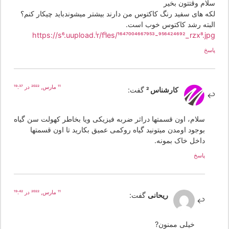
لام وقتتون بخیر
که های سفید رنگ کاکتوس من دارند بیشتر میشوندباید چیکار کنم؟
لبته رشد کاکتوس خوب است.
https://s6.uupload.ir/files/1647004667953-956424692_rzx8.j
سخ
11 مارس, 2022 در 19:37
کارشناس 2
گفت:
سلام، اون قسمتها دراثر ضربه فیزیکی ویا بخاطر کهولت سن گیاه
بوجود اومدن میتونید گیاه روکمی عمیق بکارید تا اون قسمتها
داخل خاک بمونه.
پاسخ
11 مارس, 2022 در 19:42
ریحانی
گفت:
خیلی ممنون?