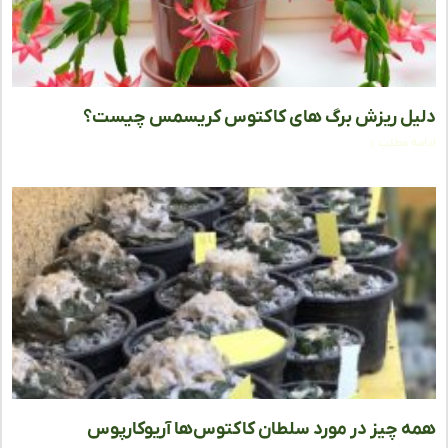
ل ریزش برگ های کاکتوس کریسمس چیست؟
ه مطلب »
 چیز در مورد سلطان کاکتوس‌ها آریوکارپوس