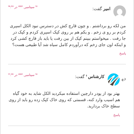
12 سپتامبر, 2021 در 16:53
امیر
گفت:
ن لکه رو برداشتم . و چون قارچ کش در دسترس نبود الکل اسپری
ردم بر رو ی زخم . و یکم هم بر روی کپک اسپری کردم و کپک در
ا رفت . میخواستم ببینم کپک از بین رفت یا باید باز قارچ کشی کرد
 اینکه اون جای زخم که درآوردم کامل سیاه شد آیا طبیعی هست؟
سخ
12 سپتامبر, 2021 در 17:55
کارشناس 1
گفت:
بهتر بود از پودر دارچین استفاده میکردید الکل شاید به خود گیاه
هم اسیب وارد کنه، قسمتی که روی خاک کپک زده رو باید از روی
سطح خاک بردارید.
پاسخ