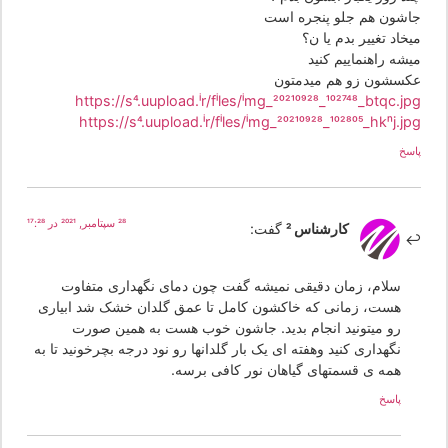
اشون هم جلو پنجره است
خاد تغییر بدم یا ن؟
شه راهنماییم کنید
کسشون زو هم میدمتون
https://s4.uupload.ir/files/img_20210928_102748_btqc.jp
https://s4.uupload.ir/files/img_20210928_102805_hknj.jp
سخ
28 سپتامبر, 2021 در 17:28
کارشناس 2
گفت:
سلام، زمان دقیقی نمیشه گفت چون دمای نگهداری متفاوت
هست، زمانی که خاکشون کامل تا عمق گلدان خشک شد ابیاری
رو میتونید انجام بدید. جاشون خوب هست به همین صورت
نگهداری کنید وهفته ای یک بار گلدانها رو نود درجه بچرخونید تا به
همه ی قسمتهای گیاهان نور کافی برسه.
پاسخ