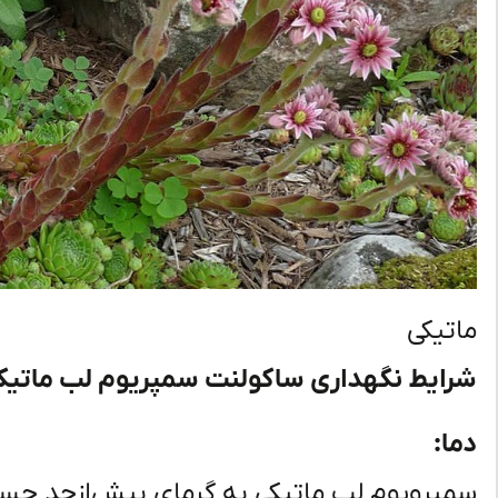
ماتیکی
شرایط نگهداری ساکولنت سمپریوم لب ماتیک
دما:
سمپرویوم لب ماتیکی به گرمای بیش‌ازحد حس