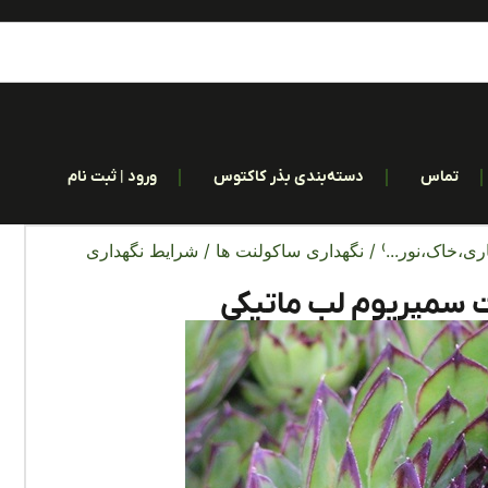
تماس
دسته‌بندی بذر کاکتوس
ورود | ثبت نام
ری،خاک،نور...)
/
نگهداری ساکولنت ها
/ شرایط نگهداری
 سمپریوم لب ماتیکی