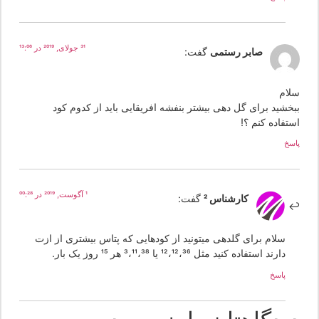
31 جولای, 2019 در 13:06
صابر رستمی
گفت:
لام
بخشید برای گل دهی بیشتر بنفشه افریقایی باید از کدوم کود
تفاده کنم ؟!
سخ
1 آگوست, 2019 در 00:28
کارشناس 2
گفت:
سلام برای گلدهی میتونید از کودهایی که پتاس بیشتری از ازت
دارند استفاده کنید مثل 12،12،36 یا 3،11،38 هر 15 روز یک بار.
پاسخ