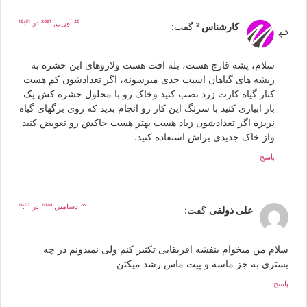
26 آوریل, 2021 در 19:51
کارشناس 2
گفت:
سلام، پشه قارچ هست، بله افت هست ولاروهای این حشره به
ریشه های گیاهان اسیب جدی میرسونه، اگر تعدادشون کم هست
کنار گیاه کارت زرد نصب کنید وخاک رو با محلول حشره کش یک
بار ابیاری کنید با سرنگ این کار رو انجام بدید که روی برگهای گیاه
نریزه اگر تعدادشون زیاد هست بهتر هست خاکش رو تعویض کنید
واز خاک جدیدی براش استفاده کنید.
پاسخ
26 دسامبر, 2020 در 11:07
علی ذولفی
گفت:
لام من میخوام بنفشه افریقایی تکثیر کنم ولی نمیدونم در چه
ستری به جز ماسه و پیت ماس رشد میکتن
سخ