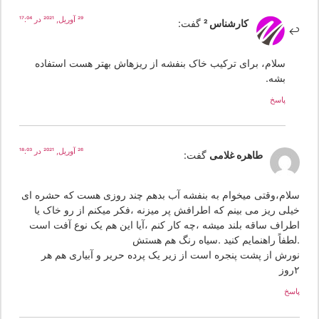
29 آوریل, 2021 در 17:04
کارشناس 2
گفت:
سلام، برای ترکیب خاک بنفشه از ریزهاش بهتر هست استفاده
بشه.
پاسخ
26 آوریل, 2021 در 18:03
طاهره غلامی
گفت:
لام،وقتی میخوام به بنفشه آب بدهم چند روزی هست که حشره ای
یلی ریز می بینم که اطرافش پر میزنه ،فکر میکنم از رو خاک یا
طراف ساقه بلند میشه ،چه کار کنم ،آیا این هم یک نوع آفت است
لطفاً راهنمایم کنید .سیاه رنگ هم هستش
ورش از پشت پنجره است از زیر یک پرده حریر و آبیاری هم هر
ز
سخ