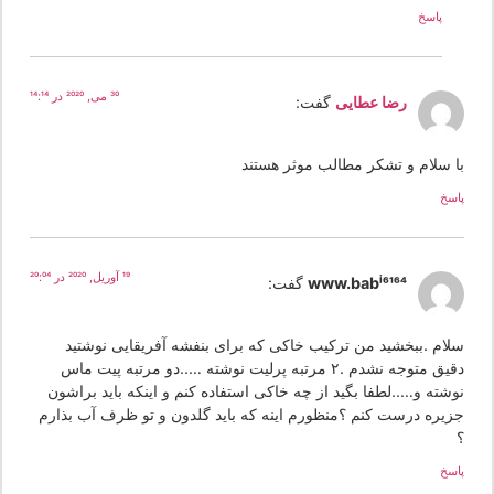
پاسخ
30 می, 2020 در 14:14
رضا عطایی
گفت:
ا سلام و تشکر مطالب موثر هستند
سخ
19 آوریل, 2020 در 20:04
www.babi6164
گفت:
لام .ببخشید من ترکیب خاکی که برای بنفشه آفریقایی نوشتید
دقیق متوجه نشدم .۲ مرتبه پرلیت نوشته …..دو مرتبه پیت ماس
وشته و…..لطفا بگید از چه خاکی استفاده کنم و اینکه باید براشون
زیره درست کنم ؟منظورم اینه که باید گلدون و تو ظرف آب بذارم
سخ