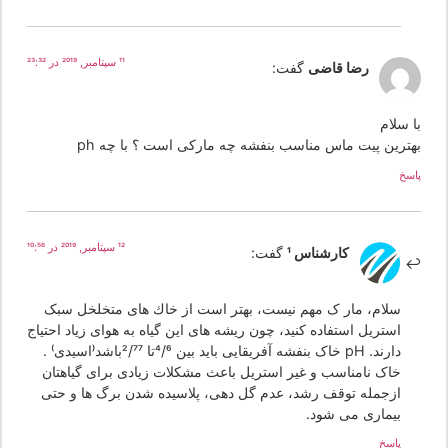
11 سپتامبر, 2019 در 23:32
رضا قاضی
گفت:
 سلام
هترین پیت ماس مناسب بنفشه چه مارکی است ؟ با چه ph
سخ
12 سپتامبر, 2019 در 10:56
کارشناس 1
گفت:
سلام، مار ک مهم نیست، بهتر است از خاك های متخلخل سبک
استریل استفاده کنید، چون ریشه های این گیاه به هوای زیاد احتیاج
دارند. pH خاک بنفشه آفریقایی باید بین 4/6تا 2/77باشد(اسیدی) .
خاک نامناسب و غیر استریل باعث مشکلات زیادی برای گیاهتان
ازجمله توقف رشد، عدم گل دهی، پلاسیده شدن برگ ها و حتی
بیماری می شود.
پاسخ