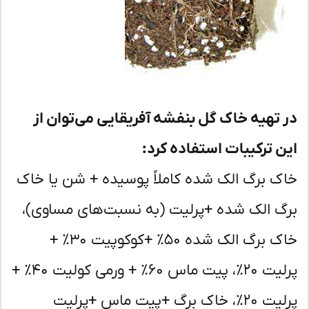
 تهیه خاک گل بنفشه آفریقایی می‌توان از
ن ترکیبات استفاده کرد:
ک برگ الک شده کاملاً پوسیده + شن یا خاک
گ الک شده +پرلیت (به نسبت‌های مساوی)،
خاک برگ الک شده ۵۰٪ +کوکوپیت ۳۰٪ +
پرلیت ۲۰٪، پیت ماس ۶۰٪ + ورمی کولیت ۴۰٪ +
پرلیت ۲۰٪، خاک برگ +پیت ماس +پرلیت