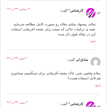
26 دسامبر, 2020 در 11:59
کارشناس 2
گفت:
سلام، پیشنهاد میکنم مقاله رو بصورت کامل مطالعه بفرمایید
،همه ی ترکیبات خاکی که میشه برای بنفشه افریقایی استفاده
کرد در مقاله فوق ذکر شده.
پاسخ
27 ژوئن, 2020 در 19:19
صادق لی
گفت:
لام وقتتون بخیر. خاک بنفشه آفریقایی برای سینگینیوم مینیاتوری
م قابل استفاده هست؟
سخ
28 ژوئن, 2020 در 16:25
کارشناس 2
گفت: