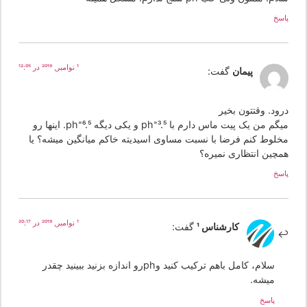
سخ
1 نوامبر, 2019 در 12:05
پیمان
گفت:
رود. وقتتون بخیر
میگم من یک پیت ماس دارم با ph=3.5 و یکی دیگه ph=6.5. اینها رو
خلوط کنم فرضا با نسبت مساوی اسیدیته خاکم میانگین میشه؟ یا
مچین انتظاری نمیره؟
سخ
1 نوامبر, 2019 در 20:17
کارشناس 1
گفت:
سلام، کامل باهم ترکیب کنید وphرو اندازه بزنید ببینید چقدر
میشه.
پاسخ