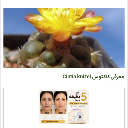
 کاکتوس Cintia knizei
ه مطلب »