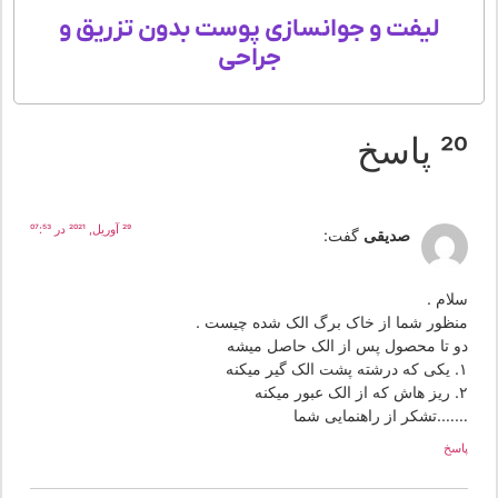
لیفت و جوانسازی پوست بدون تزریق و
جراحی
 پاسخ
29 آوریل, 2021 در 07:53
صدیقی
گفت:
لام .
نظور شما از خاک برگ الک شده چیست .
و تا محصول پس از الک حاصل میشه
یر میکنه
ر میکنه
….تشکر از راهنمایی شما
سخ