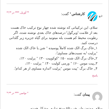
19 آوریل, 2020 در 23:30
کارشناس 1
گفت:
سلام، این ترکیباتی که نوشته شده چهار نوع ترکیب خاک هست
بعد از علامت (ویرگول) درصدهای خاک بعدی نوشته شده، اگر
رطوبت محیط کم هست بله میتونید برای گیاه جزیره زیر گلدانی
درست کنید.
۱_خاک برگ الک شده کاملاً پوسیده + شن یا خاک الک شده
+پرلیت (به نسبت‌های مساوی)،
۲_خاک برگ الک شده ۵۰٪ +کوکوپیت ۳۰٪ + پرلیت ۲۰٪،
۳_پیت موس ۶۰٪ + ورمی کولیت ۴۰٪ + پرلیت ۲۰٪،
۴_ خاک برگ +پیت موس +پرلیت (اندازه مساوی از هر کدام).
پاسخ
2 نوامبر, 2019 در 12:40
پیمان
گفت:
ام. ممنون ولی خب ph سنج ندارم. مشکل همینه