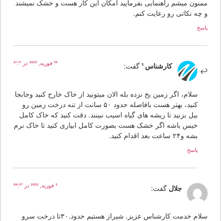
منون میشم راهنمایی بفرمایید امکان این کار هست و خشک نمیشند
 چه نکاتی رو رعایت کنم.
سخ
18 فوریه, 2022 در 21:11
کارشناس 1
گفت:
سلام، اگر زمین یخ نزده بله الان میتونید از خاک خارج کنید وجابجا
کنید، بهتر هست بافاصله حدود ۵۰ سانت از تنه درخت زمین رو
بیل بزنید تا ریشه های گیاه اسیب نبینند. دقت کنید که خاک کامل
خیس باشه اگر خشک هست بصورت کامل ابیاری کنید تا خاک نرم
بشه و۲۴ ساعت بعد اقدام کنید.
پاسخ
3 فوریه, 2022 در 04:57
جلال
گفت:
سلام خدمت کارشناس عزیز. شیراز هستیم حدود.۳۰تا درخت سرو