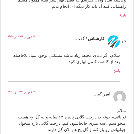
هنمایی کنید آیا باید کار دیگه ای انجام بدیم
سخ
19 فوریه, 2022 در 17:54
کارشناس 1
گفت:
سلام، اگر دمای محیط زیاد نباشه مشکلی بوجود نمیاد بلافاصله
بعد از کاشت کامل ابیاری کنید.
پاسخ
18 فوریه, 2022 در 14:57
امیر
گفت:
لام
تو باغچه خونه یه درخت گلابی پاییزه ۱۲ ساله و یه گل یخ هست
میخواستم ۲سه متری جابجاشون کنم. درخت گلابی تازه میخواد
وانهاش رو باز کنه و گل یخ هم الان گل داره.