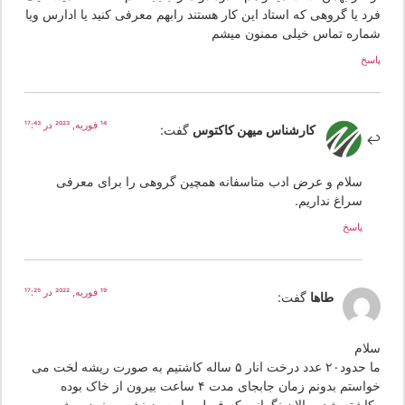
رد یا گروهی که استاد این کار هستند رابهم معرفی کنید یا ادارس ویا
ماره تماس خیلی ممنون میشم
سخ
14 فوریه, 2023 در 17:43
کارشناس میهن کاکتوس
گفت:
سلام و عرض ادب متاسفانه همچین گروهی را برای معرفی
سراغ نداریم.
پاسخ
19 فوریه, 2022 در 17:25
طاها
گفت:
لام
ما حدود۲۰ عدد درخت انار ۵ ساله کاشتیم به صورت ریشه لخت می
خواستم بدونم زمان جابجای مدت ۴ ساعت بیرون از خاک بوده
کاشته شده والان نگرانیم که فصل بهار سبز نشه ممنون میشم