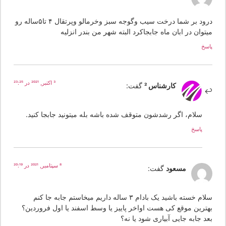
درود بر شما درخت سیب وگوجه سبز وخرمالو وپرتقال ۴ تا۵ساله رو
توان در ابان ماه جابجاکرد البته شهر من بندر انزلیه
سخ
3 اکتبر, 2021 در 23:25
کارشناس 2
گفت:
سلام، اگر رشدشون متوقف شده باشه بله میتونید جابجا کنید.
پاسخ
8 سپتامبر, 2021 در 20:19
مسعود
گفت:
سلام خسته باشید یک بادام ۳ ساله داریم میخاستم جابه جا کنم
هترین موقع کی هست اواخر پاییز یا وسط اسفند یا اول فروردین؟
د جابه جایی آبیاری شود یا نه؟