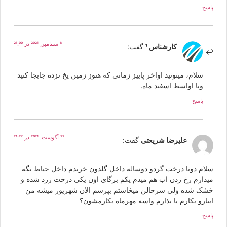
سخ
8 سپتامبر, 2021 در 21:00
کارشناس 1
گفت:
سلام، میتونید اواخر پاییز زمانی که هنوز زمین یخ نزده جابجا کنید
ویا اواسط اسفند ماه.
پاسخ
22 آگوست, 2021 در 21:27
علیرضا شریعتی
گفت:
لام دوتا درخت گردو دوساله داخل گلدون خریدم داخل حیاط نگه
یدارم رخ زدن اب هم میدم یکم برگای اون یکی درخت زرد شده و
شک شده ولی سرحالن میخاستم بپرسم الان شهریور میشه من
ینارو بکارم یا بذارم واسه مهرماه بکارمشون؟
سخ