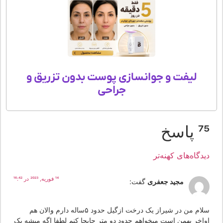
لیفت و جوانسازی پوست بدون تزریق و
جراحی
 پاسخ
یدگاه‌های کهنه‌تر
14 فوریه, 2023 در 16:42
مجید جعفری
گفت:
سلام من در شیراز یک درخت ازگیل حدود ۵ساله دارم والان هم
واخر بهمن است میخواهم حدود دو متر جابجا کنم لطفا اگه میشه یک