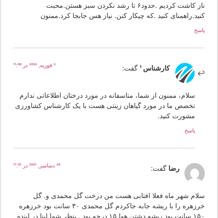
ناز کاشت کردیم .حدود۶ تا رشد نکردن سبز هستن.محبت
نید.راهمنای کنید .که چیکار کنن. نیاز هس جابجا کرد.ممنون
سخ
3 فوریه, 2022 در 11:08
کارشناس 1
گفت:
سلام، ممنون از شما، متاسفانه در مورد درختان اطلاعاتی ندارم
تخصص ما در مورد گیاهان زینتی هست با یک کارشناس کشاورزی
مشورت کنید.
پاسخ
26 دسامبر, 2021 در 17:01
رضا
گفت:
لام شهر ماه فعلا افتابی هست من درخت گل محمدی و. گل
خرزهره را با ریشه جابه جاکردم گل محمدی ۳۰ سانت بود خرزهره
۱۵۰ سانت بود ریشه دشتن هوا ۱۵ درجه بود . بنظر شما اینا در اینده