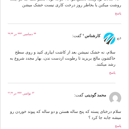
وشت میکنن یا بخاطر روز درخت کاری نیست خشک میشن
سخ
26 دسامبر, 2021 در 19:39
کارشناس 1
گفت:
سلام، نه خشک نمیشن بعد از کاشت ابیاری کنید و روی سطح
خاکشون مالچ بریزید تا رطوبت ازدست ندن، بهار مجدد شروع به
رشد میکنند.
پاسخ
27 نوامبر, 2021 در 17:19
محمد گودینی
گفت:
لام درختای پسته که پنج ساله هستن و دو ساله که پیوند خوردن رو
یشه جابه جا کرد ؟
سخ