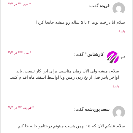
8 می, 2021 در 21:14
فریده
گفت:
م ایا درخت توت ۴ یا ۵ ساله رو میشه جابجا کرد؟
سخ
8 می, 2021 در 21:55
کارشناس 2
گفت:
سلام، میشه ولی الان زمان مناسبی برای این کار نیست، باید
اواخر پاییز قبل از یخ زدن زمین ویا اواسط اسفند ماه اقدام کنید.
پاسخ
3 فوریه, 2021 در 12:41
سعید پوردشت
گفت:
م علیکم الان که ۱۵ بهمن هست میتونم درختامو جابه جا کنم