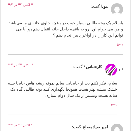
28 اکتبر, 2021 در 22:51
مونا
گفت:
اسلام یک بوته طالبی بسیار خوب در باغچه جلوی خانه ی ما می‌باشد
 من می خوام اون رو به باغچه داخل خانه انتقال دهم رو آیا می
انم این کار را در اواخر پاییز انجام دهم ؟
سخ
29 اکتبر, 2021 در 11:56
کارشناس 2
گفت:
سلام، فکر نکنم بعد از جابجایی سالم بمونه ریشه هاش جابجا بشه
خشک میشه بهتر هست همونجا نگهداری کنید بوته طالبی گیاه یک
ساله هست وبیشتر از یک سال دوام نمیاره.
پاسخ
3 اکتبر, 2021 در 21:53
امیر صیادمصلح
گفت: