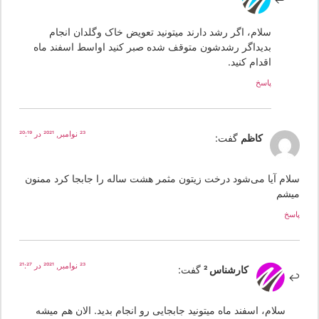
سلام، اگر رشد دارند میتونید تعویض خاک وگلدان انجام
بدیداگر رشدشون متوقف شده صبر کنید اواسط اسفند ماه
اقدام کنید.
پاسخ
23 نوامبر, 2021 در 20:19
کاظم
گفت:
لام آیا می‌شود درخت زیتون مثمر هشت ساله را جابجا کرد ممنون
یشم
سخ
23 نوامبر, 2021 در 21:27
کارشناس 2
گفت:
سلام، اسفند ماه میتونید جابجایی رو انجام بدید. الان هم میشه