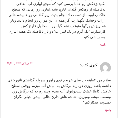
نکنید،زهکش رو حتما برسی کنید که موقع ابیاری اب اضافی
بلافاصله از زهکش گلدان خارج بشه،ابیاری رو زمانی که سطح
خاک رطوبت از دست داد انجام بدید، زیر گلدانی رو همیشه خالی
از اب وخشک نگهدارید،اگر همه ی این موارد رو انجام دادید وباز
هم ریزش برگها متوقف نشد گیاه رو با محلول قارچ کش
کاربندازیم (یک گرم در یک لیتر اب) دو بار بافاصله یک هفته ابیاری
وسمپاشی کنید.
پاسخ
20 جولای, 2020 در 09:04
کبری
گفت:
سلام من ۴ماهه بن سای خریدم توی راهرو سرپله گذاشتم تانورکافی
اشته باشه روزی دوباربه برگاش به ابپاش آب میزنم ووقتی سطح
اکش کاملا خشک شددولیوان آب میدم وچندروزیه که برگاش زرد
سفت میشه ومیریزه شاخه هاش دارن خالی میشن خیلی نگران
میدونم چیکارکنم؟
سخ