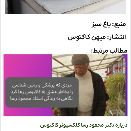
بع: باغ سبز
تشار: میهن کاکتوس
لب مرتبط:
اره دکتر محمود رسا کلکسیونر کاکتوس