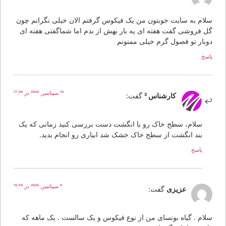
لام به سایت خوبتون من یک فیکوس گرفتم الان خیلی نگرانم چون
ل فروشی گفت هفته ای یه بار بهش از بدم اما شماگفتی هفته ای
وبار تو فصول گرم خیلی ممنونم
سخ
10 سپتامبر, 2020 در 17:00
کارشناس 2
گفت:
سلام، سطح خاک رو با انگشت دست بررسی کنید زمانی که یک
بند انگشت از سطح خاک خشک شد ابیاری رو انجام بدید.
پاسخ
6 سپتامبر, 2020 در 10:59
عزیزی
گفت:
لام . گیاه بونسای من از نوع فیکوس و یک سالست . یک ماهه که