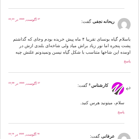
27 آگوست, 2020 در 22:23
ریحانه نجفی
گفت:
باسلام گیاه بونسای تقریبا ۴ ماه پیش خریده بودم وجای که گذاشتم
شت پنجره اما نور زیاد براش میاد ولی شاخه‌ای بلندی ازش در
ومده این شاخها متناسب با شکل گیاه نیسن ونمیدونم علتش چیه
سخ
27 آگوست, 2020 در 23:09
کارشناس 2
گفت:
سلام، میتونید هرس کنید.
پاسخ
18 آگوست, 2020 در 22:14
عرفانی
گفت: