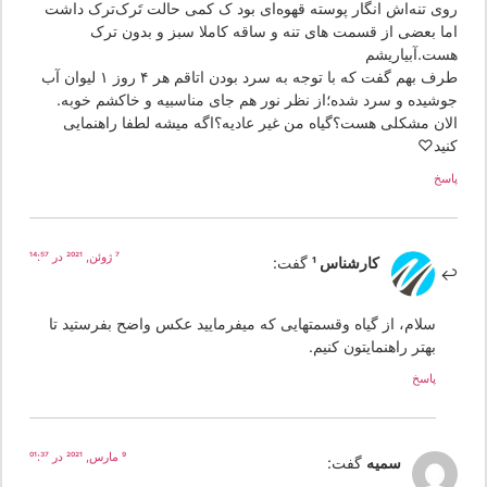
وی تنه‌اش انگار پوسته قهوه‌ای بود ک کمی حالت تَرک‌ترک داشت
ما بعضی از قسمت های تنه و ساقه کاملا سبز و بدون ترک
ست.آبیاریشم
طرف بهم گفت که با توجه به سرد بودن اتاقم هر ۴ روز ۱ لیوان آب
وشیده و سرد شده؛از نظر نور هم جای مناسبیه و خاکشم خوبه.
لان مشکلی هست؟گیاه من غیر عادیه؟اگه میشه لطفا راهنمایی
نید♡
سخ
7 ژوئن, 2021 در 14:57
کارشناس 1
گفت:
سلام، از گیاه وقسمتهایی که میفرمایید عکس واضح بفرستید تا
بهتر راهنمایتون کنیم.
پاسخ
9 مارس, 2021 در 01:37
سمیه
گفت: