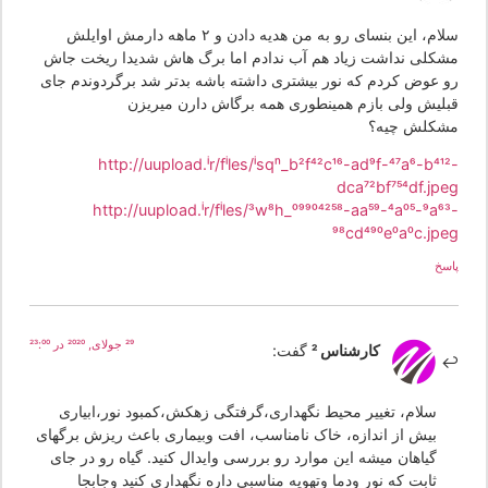
سلام، این بنسای رو به من هدیه دادن و ٢ ماهه دارمش اوایلش
شکلی نداشت زیاد هم آب ندادم اما برگ هاش شدیدا ریخت جاش
و عوض کردم که نور بیشتری داشته باشه بدتر شد برگردوندم جای
بلیش ولی بازم همینطوری همه برگاش دارن میریزن
شکلش چیه؟
http://uupload.ir/files/isqn_b2f42c16-ad9f-47a6-b412
dca72bf754df.jpe
http://uupload.ir/files/3w8h_09904258-aa59-4a05-9a63
98cd490e0a0c.jpe
سخ
29 جولای, 2020 در 23:00
کارشناس 2
گفت:
سلام، تغییر محیط نگهداری،گرفتگی زهکش،کمبود نور،ابیاری
بیش از اندازه، خاک نامناسب، افت وبیماری باعث ریزش برگهای
گیاهان میشه این موارد رو بررسی وایدال کنید. گیاه رو در جای
ثابت که نور ودما وتهویه مناسبی داره نگهداری کنید وجابجا