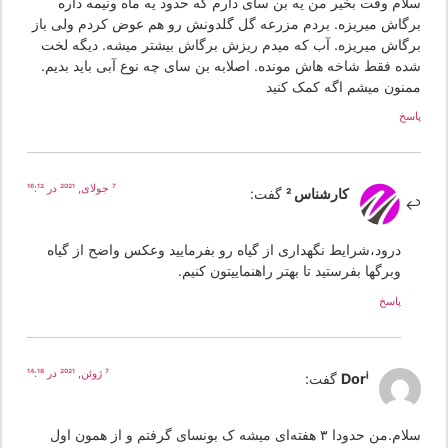
لام وقت بخیر من یه بن سای دارم که حدود یه ماه ونیمه داره
رگاش میریزه. بردم مزرعه گل گلدونش رو هم عوض کردم ولی باز
رگاش میریزه. آب که میدم ریزش برگاش بیشتر میشه. دیگه لخت
ده فقط شاخه هاش مونده. اصلابه بن سای چه نوع آبی باید بدیم.
منون میشم اگه کمک کنید
سخ
7 جولای, 2021 در 16:12
کارشناس 2
گفت:
درود،شرایط نگهداری از گیاه رو بفرمایید وعکس واضح از گیاه
وبرگها بفرستید تا بهتر راهنماییتون کنیم.
پاسخ
7 ژوئن, 2021 در 14:18
Dori
گفت:
سلام.من حدودا ۳ هفته‌ای میشه ک بونسای گرفتم و از همون اول