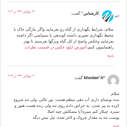
20 جولای, 2020 در 13:19
کارشناس 1
گفت:
سلام، شرایط نگهداری از گیاه رو بفرمایید واگر بتازگی خاک یا
محیط نگهداری تغییری داشته کوددهی یا سمپاشی اگر داشته
بفرمایید وعکس واضح از کل گیاه وبرگها بفرستید تا بهتر
راهنماییتون کنیم،
آموزش اپلود عکس در قسمت نظرات.
پاسخ
12 جولای, 2020 در 15:44
khodaei.h2
گفت:
لام
نده بونسای دارم. آب دهی منظم هست. نور عالی. ولی تنه شروع
رده به پیر شدن. یه خراش دادم روی تنه ولی زنده هست هنوز و
بزه. چیکار کنم نمیره؟یا مشکلش چیه اصلا.
وست تنه یه مقدار چروک و لاغر شده. تپل نیس دیگه
سخ