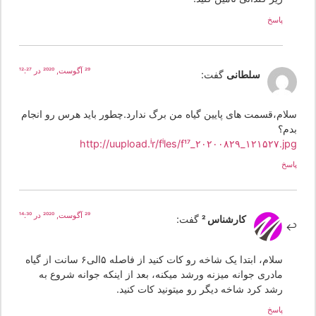
پاسخ
29 آگوست, 2020 در 12:27
سلطانی
گفت:
لام،قسمت های پایین گیاه من برگ ندارد.چطور باید هرس رو انجام
دم؟
http://uupload.ir/files/f17_۲۰۲۰۰۸۲۹_۱۲۱۵۲۷.jp
سخ
29 آگوست, 2020 در 14:30
کارشناس 2
گفت:
سلام، ابتدا یک شاخه رو کات کنید از فاصله ۵الی۶ سانت از گیاه
مادری جوانه میزنه ورشد میکنه، بعد از اینکه جوانه شروع به
رشد کرد شاخه دیگر رو میتونید کات کنید.
پاسخ