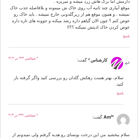
ارمش اما برگ هاش زرد میشه و میریزه .
وقع آبیاری چند ثانیه آب روی خاک ش میمونه و بلافاصله جذب خاک
میشه . و همون موقع هم از زیرگلدونی خارج نمیشه . باید خاک رو
وض کنم ؟ چون الان گیاهم داره رشد میکنه و جوونه های تازه داره
وض کردن خاک اذیتش نمیکنه ؟؟!!
سخ
6 سپتامبر, 2020 در 22:14
کارشناس 2
گفت:
سلام، بهتر هست زهکش گلدان رو بررسی کنید واگر گرفته باز
کنید.
پاسخ
5 سپتامبر, 2020 در 21:18
Amin
گفت:
لام ببخشید من این درخت بونسای رو هدیه گرفتم ولی نمیدونم از