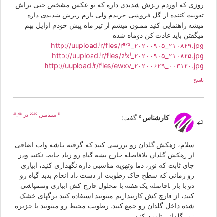
وزی که اوردم ریزش شدیدی داره که تو عکس مشخص حتی براش
قویت کننده از گل فروشی خریدم ولی بازم ریزش شدیدی داره
یشه راهنمایی کنید ممنون میشم از تیر ماه پیش خودم اوایل بهم
یگفتن باید عادت کن دوماه شده
http://uupload.ir/files/rn72_۲۰۲۰۰۹۰۵_۲۱۰۸۴۹.jp
http://uupload.ir/files/zixi_۲۰۲۰۰۹۰۵_۲۱۰۸۳۵.jp
http://uupload.ir/files/ewxv_۲۰۲۰۰۶۲۹_۰۰۳۱۳۰.jp
سخ
5 سپتامبر, 2020 در 21:46
کارشناس 2
گفت:
سلام، زهکش گلدان رو بررسی کنید که گرفته نباشه واب اضافی
از زهکش گلدان بلافاصله خارج بشه گیاه رو زیاد جابجا نکنید ودر
جای ثابت که نور، دما وتهویه مناسبی داره نگهداری کنید، ابیاری
رو زمانی که سطح خاک رطوبت از دست داد انجام بدید گیاه رو
دو با بار بافاصله یک هفته با محلول قارچ کش ابیاری وسمپاشی
کنید، از قارچ کش کاربندازیم میتونید استفاده کنید برگهای خشک
شده داخل گلدان رو جمع کنید. رطوبت محیط رو میتونید با جزیره
زیر گلدانی تامین کنید.