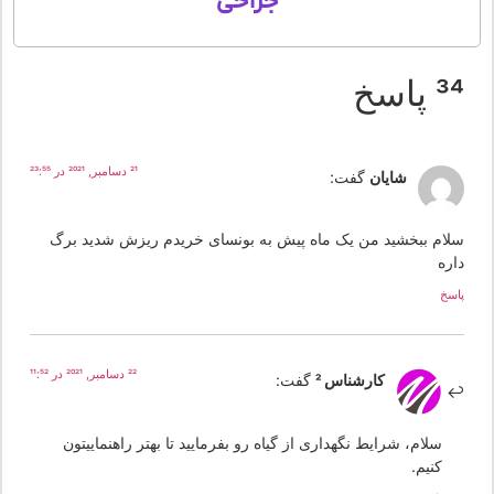
جراحی
 پاسخ
21 دسامبر, 2021 در 23:55
شایان
گفت:
لام ببخشید من یک ماه پیش به بونسای خریدم ریزش شدید برگ
اره
سخ
22 دسامبر, 2021 در 11:52
کارشناس 2
گفت:
سلام، شرایط نگهداری از گیاه رو بفرمایید تا بهتر راهنماییتون
کنیم.