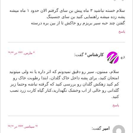
سلام خسته نباشید ۳ ماه پیش بن سای گرفتم الان حدود ۱ ماه میشه
شه زده میشه راهنمایی کنید بن سای جنسینگ
فتن چند حبه سیر بریزم رو خاکش تا از بین بره درسته
سخ
9 مارس, 2021 در 14:44
کارشناس 2
گفت:
سلام، ممنون، سیر رو دقیق نمیدونم که اثر داره یا نه ولی میتونید
امتحان کنید، برای پشه داخل خاک گلدان، ابتدا رطوبت خاک رو
کم کنید زهکش گلدان رو بررسی کنید که گرفته نباشه وحتما زیر
گلدانی رو خالی از اب وخشک نگهدارید،کنار گیاه کارت زرد نصب
کنید.
پاسخ
10 سپتامبر, 2020 در 02:14
امیر
گفت: