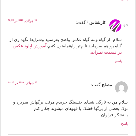
12 جولای, 2020 در 17:03
کارشناس 2
گفت:
سلام، از گیاه وتنه گیاه عکس واضح بفرستید وشرایط نگهداری از
گیاه رو هم بفرمایید تا بهتر راهنماییتون کنیم،
آموزش اپلود عکس
در قسمت نظرات.
پاسخ
10 جولای, 2020 در 02:27
مصلح
گفت:
لام من به تازگی بنسای جنسینگ خریدم مرتب برگهاش میریزه و
وک بعضی از برگها خشک یا قهوهای میشوند چکار کنم
ا تشکر فراوان
سخ