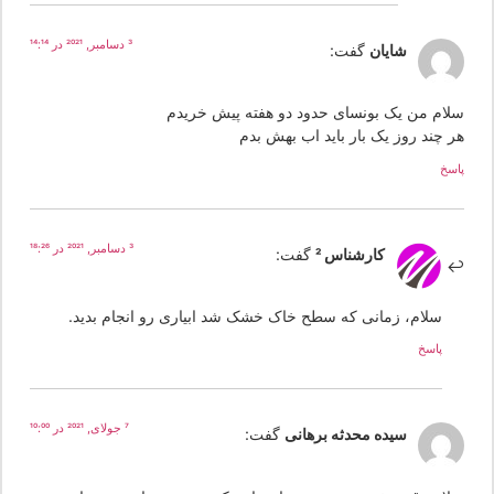
3 دسامبر, 2021 در 14:14
شایان
گفت:
لام من یک بونسای حدود دو هفته پیش خریدم
ر چند روز یک بار باید اب بهش بدم
سخ
3 دسامبر, 2021 در 18:26
کارشناس 2
گفت:
سلام، زمانی که سطح خاک خشک شد ابیاری رو انجام بدید.
پاسخ
7 جولای, 2021 در 10:00
سیده محدثه برهانی
گفت: