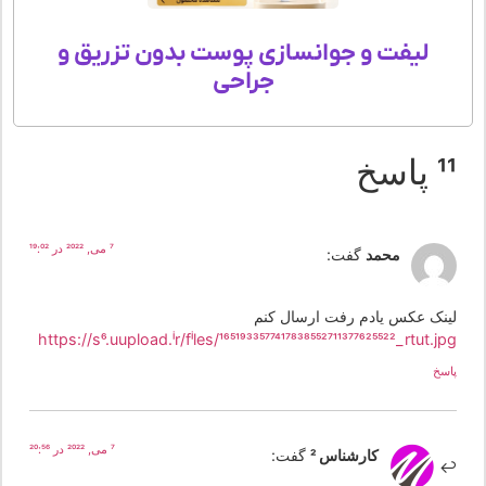
لیفت و جوانسازی پوست بدون تزریق و
جراحی
پاسخ
7 می, 2022 در 19:02
محمد
گفت:
ینک عکس یادم رفت ارسال کنم
https://s6.uupload.ir/files/1651933577417838552711377625522_rtut.j
سخ
7 می, 2022 در 20:56
کارشناس 2
گفت: