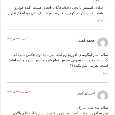
سلام، اسمش Euphorbia characias L. هست، گیاه خودرو
هست که بیشتر در کوهپایه ها رشد میکنه، قیمتش رو اطلاع ندارم.
پاسخ
7 می, 2022 در 19:02
محمد
گفت:
لام اسم اینگونه ی افوربیا رو لطفا بفرمایید توی عکس هایی که
ذاشتید هم هست همونی سرش قطع شده و ازش شیره میاده لطفا
یمت تقریبی شم بگید؟؟؟
سخ
21 مارس, 2021 در 15:22
احسان
گفت:
لام عید شما مبارک
ن یه افوربیا چند ساله دارم امروز متوجه شدم شاخه های بالایی