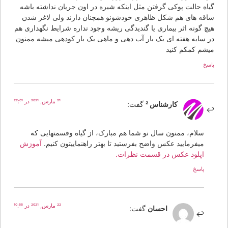
یاه حالت پوکی گرفتن مثل اینکه شیره در اون جریان نداشته باشه
اقه های هم شکل ظاهری خودشونو همچنان دارند ولی لاغر شدن
یچ گونه اثر بیماری یا گندیدگی ریشه وجود نداره شرایط نگهداری هم
ر سایه هفته ای یک بار آب دهی و ماهی یک بار کودهی میشه ممنون
یشم کمکم کنید
سخ
21 مارس, 2021 در 22:01
کارشناس 2
گفت:
سلام، ممنون سال نو شما هم مبارک، از گیاه وقسمتهایی که
میفرمایید عکس واضح بفرستید تا بهتر راهنماییتون کنیم.
آموزش
اپلود عکس در قسمت نظرات.
پاسخ
22 مارس, 2021 در 10:55
احسان
گفت: