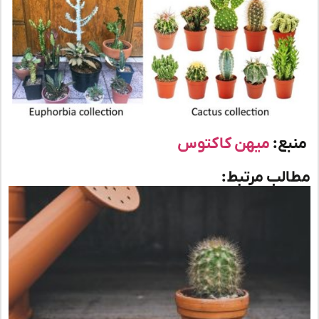
بع:
میهن کاکتوس
لب مرتبط: