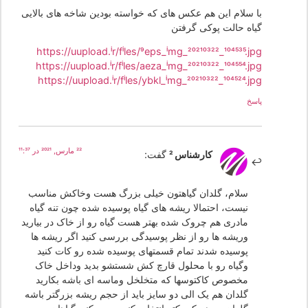
با سلام این هم عکس های که خواسته بودین شاخه های بالایی
گیاه حالت پوکی گرفتن
https://uupload.ir/files/9eps_img_20210322_104535.jpg
https://uupload.ir/files/aeza_img_20210322_104554.jpg
https://uupload.ir/files/ybkl_img_20210322_104524.jpg
پاسخ
22 مارس, 2021 در 11:37
کارشناس 2
گفت:
سلام، گلدان گیاهتون خیلی بزرگ هست وخاکش مناسب
نیست، احتمالا ریشه های گیاه پوسیده شده چون تنه گیاه
مادری هم چروک شده بهتر هست گیاه رو از خاک در بیارید
وریشه ها رو از نظر پوسیدگی بررسی کنید اگر ریشه ها
پوسیده شدند تمام قسمتهای پوسیده شده رو کات کنید
وگیاه رو با محلول قارچ کش شستشو بدید وداخل خاک
مخصوص کاکتوسها که متخلخل وماسه ای باشه بکارید
گلدان هم یک الی دو سایز باید از حجم ریشه بزرگتر باشه