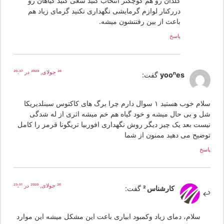
گلدان رو هم کوچکتر انتخاب کنید سعی کنید گیاهان رو
دررکنار لوازم گرمایشی نگهداری نکنید گرمای زیاد هم
باعث از بین رفتنشون میشه.
پاسخ
26 جولای, 2020 در 20:37
yoones
گفت:
سلام خوب هستید ۱ سوال دارم چرا برگ های کاکتوس سینلدیریکا
ل و بی حال میشه و خود گیاه هم خم میشه اثری از له شدگی
یست بعد یک چیز دیگر روش نگهداری افوربیا تریگونا قرمز را کامل
وضیح می دهید ممنون از شما
سخ
26 جولای, 2020 در 23:51
کارشناس 2
گفت:
سلام، دمای زیاد وکمبود ابیاری باعت این مشکل میشه این موارد