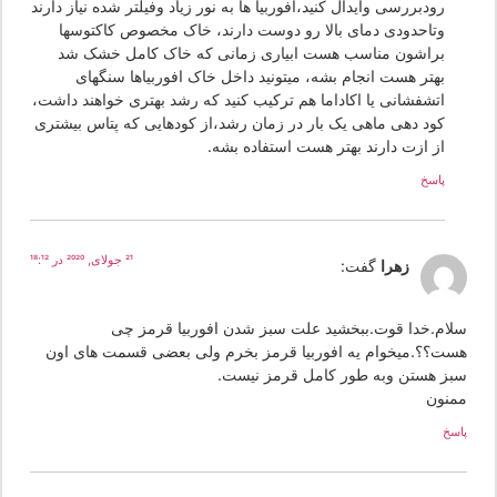
رودبررسی وایدال کنید،افوربیا ها به نور زیاد وفیلتر شده نیاز دارند
وتاحدودی دمای بالا رو دوست دارند، خاک مخصوص کاکتوسها
براشون مناسب هست ابیاری زمانی که خاک کامل خشک شد
بهتر هست انجام بشه، میتونید داخل خاک افوربیاها سنگهای
اتشفشانی یا اکاداما هم ترکیب کنید که رشد بهتری خواهند داشت،
کود دهی ماهی یک بار در زمان رشد،از کودهایی که پتاس بیشتری
از ازت دارند بهتر هست استفاده بشه.
پاسخ
21 جولای, 2020 در 18:12
زهرا
گفت:
لام.خدا قوت.ببخشید علت سبز شدن افوربیا قرمز چی
ست؟؟.میخوام یه افوربیا قرمز بخرم ولی بعضی قسمت های اون
بز هستن وبه طور کامل قرمز نیست.
منون
سخ